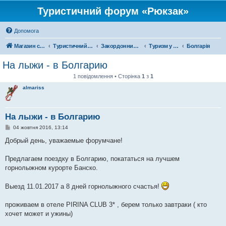
Туристичний форум «Рюкзак»
Допомога
Магазин спорядження
Туристичний форум «Рюкзак»
Закордонний туризм
Туризм у Європі
Болгарія
На лыжи - в Болгарию
1 повідомлення • Сторінка
1
з
1
almariss
На лыжи - в Болгарию
П
04 жовтня 2016, 13:14
о
в
Добрый день, уважаемые форумчане!
і
д
о
Предлагаем поездку в Болгарию, покататься на лучшем
м
горнолыжном курорте Банско.
л
е
н
Выезд 11.01.2017 а 8 дней горнолыжного счастья!
н
я
проживаем в отеле PIRINA CLUB 3* , берем только завтраки ( кто
хочет может и ужины)