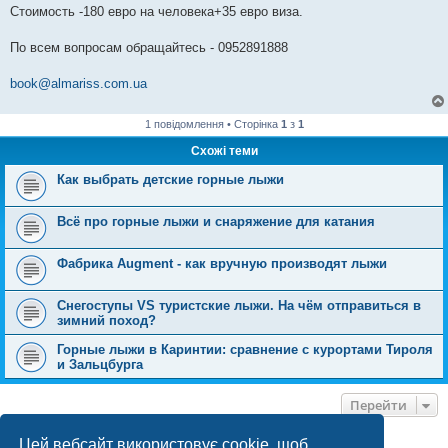
Стоимость -180 евро на человека+35 евро виза.
По всем вопросам обращайтесь - 0952891888
book@almariss.com.ua
1 повідомлення • Сторінка
1
з
1
Схожі теми
Как выбрать детские горные лыжи
Всё про горные лыжи и снаряжение для катания
Фабрика Augment - как вручную производят лыжи
Снегоступы VS туристские лыжи. На чём отправиться в
зимний поход?
Горные лыжи в Каринтии: сравнение с курортами Тироля
и Зальцбурга
Перейти
Цей вебсайт використовує cookie, щоб