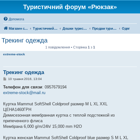
Туристичний форум «Рюкзак»
Допомога
Магазин спорядження
Туристичний форум «Рюкзак»
Дошки туристичних оголошень
Продам туристичне спорядження
Одяг
Трекинг одежда
1 повідомлення • Сторінка
1
з
1
extreme-stock
Трекинг одежда
П
10 травня 2016, 13:04
о
в
Телефон для связи
: 0957679194
і
extreme-stock@mail.ru
д
о
м
Куртка Mammut SoftShell Coldproof размер M L XL XXL
л
е
ЦЕНА1460ГРН
н
Демисезонная мембранная куртка с теплой подстежкой из
н
я
припеченного флиса
Мембрана 6,000 g/m/24h/ 15,000 mm H2O
Куртка женская Mammut SoftShell Coldproof blue размер S M L XL