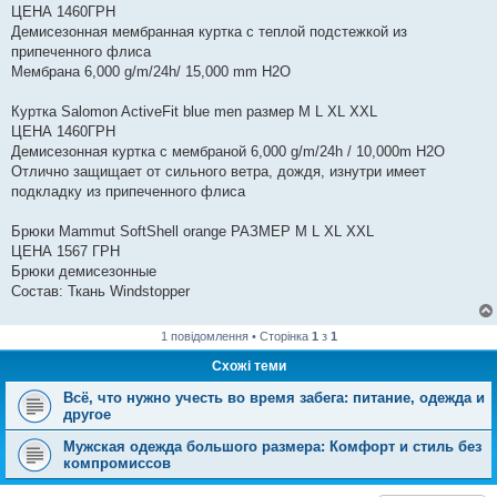
ЦЕНА 1460ГРН
Демисезонная мембранная куртка с теплой подстежкой из
припеченного флиса
Мембрана 6,000 g/m/24h/ 15,000 mm H2O
Куртка Salomon ActiveFit blue men размер M L XL XXL
ЦЕНА 1460ГРН
Демисезонная куртка с мембраной 6,000 g/m/24h / 10,000m H2O
Отлично защищает от сильного ветра, дождя, изнутри имеет
подкладку из припеченного флиса
Брюки Mammut SoftShell orange РАЗМЕР M L XL XXL
ЦЕНА 1567 ГРН
Брюки демисезонные
Состав: Ткань Windstopper
1 повідомлення • Сторінка
1
з
1
Схожі теми
Всё, что нужно учесть во время забега: питание, одежда и
другое
Мужская одежда большого размера: Комфорт и стиль без
компромиссов