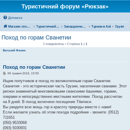
Туристичний форум «Рюкзак»
Допомога
Магазин спорядження
Туристичний форум «Рюкзак»
Закордонний туризм
Туризм в Азії
Грузія
Поход по горам Сванетии
2 повідомлень • Сторінка
1
з
1
Виталий Филин
Поход по горам Сванетии
П
06 травня 2016, 15:50
о
в
Ищем попутчиков в поход по великолепным горам Сванетии.
і
Сванетия - это историческая часть Грузии, населенная сванами. Этот
д
о
регион знаменитый многовековыми сванскими башнями, горами,
м
озерами и непосредственно местными жителями. Поход рассчитан
л
е
на 8 дней. В поход включено посещение Тбилиси.
н
Вы увидите всю мощь гор и красоту природы вместе с нами!
н
я
Если желаете узнать об этом походе подробнее - звоните: (0512)
711651
(050) 9533068
(093) 5030931