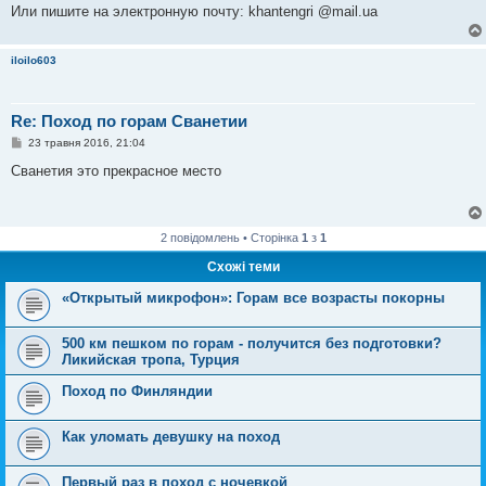
Или пишите на электронную почту: khantengri @mail.ua
iloilo603
Re: Поход по горам Сванетии
П
23 травня 2016, 21:04
о
в
Сванетия это прекрасное место
і
д
о
м
л
2 повідомлень • Сторінка
1
з
1
е
н
Схожі теми
н
я
«Открытый микрофон»: Горам все возрасты покорны
500 км пешком по горам - получится без подготовки?
Ликийская тропа, Турция
Поход по Финляндии
Как уломать девушку на поход
Первый раз в поход с ночевкой