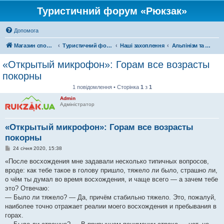
Туристичний форум «Рюкзак»
Допомога
Магазин спорядження
Туристичний форум «Рюкзак»
Наші захоплення
Альпінізм та скелелазіння
«Открытый микрофон»: Горам все возрасты
покорны
1 повідомлення • Сторінка
1
з
1
Admin
Адміністратор
«Открытый микрофон»: Горам все возрасты
покорны
П
24 січня 2020, 15:38
о
в
«После восхождения мне задавали несколько типичных вопросов,
і
вроде: как тебе такое в голову пришло, тяжело ли было, страшно ли,
д
о
о чём ты думал во время восхождения, и чаще всего — а зачем тебе
м
это? Отвечаю:
л
е
— Было ли тяжело? — Да, причём стабильно тяжело. Это, пожалуй,
н
наиболее точно отражает реалии моего восхождения и пребывания в
н
я
горах.