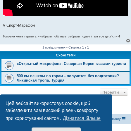
// Спорт-Марафон
Головна мета туризму: «набрати побільше, забрати подалі і там все це з'їсти»!
1 повідомлення • Сторінка
1
з
1
Схожі теми
«Открытый микрофон»: Северная Корея глазами туриста
500 км пешком по горам - получится без подготовки?
Ликийская тропа, Турция
Перейти
Цей вебсайт використовує cookie, щоб
ХТО ЗАРАЗ ОНЛАЙН
забезпечити вам високий рівень комфорту
Зараз переглядають цей форум:
ClaudeBot [бот ШІ]
і 0 гостей
при користуванні сайтом.
Дізнатися більше
Магазин спорядження
Туристичний форум «Рюкзак»
Команда
Працює на phpBB® Forum Software © phpBB Limited