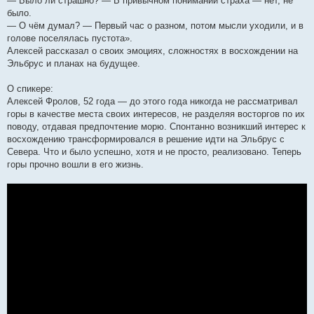
— Было ли страшно? — В привычном понимании страха — нет, не
было.
— О чём думал? — Первый час о разном, потом мысли уходили, и в
голове поселялась пустота».
Алексей рассказал о своих эмоциях, сложностях в восхождении на
Эльбрус и планах на будущее.
О спикере:
Алексей Фролов, 52 года — до этого года никогда не рассматривал
горы в качестве места своих интересов, не разделяя восторгов по их
поводу, отдавая предпочтение морю. Спонтанно возникший интерес к
восхождению трансформировался в решение идти на Эльбрус с
Севера. Что и было успешно, хотя и не просто, реализовано. Теперь
горы прочно вошли в его жизнь.