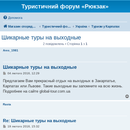
Туристичний форум «Рюкзак»
Допомога
Магазин спорядження
Туристичний форум «Рюкзак»
Україна
Туризм у Карпатах
Шикарные туры на выходные
2 повідомлень • Сторінка
1
з
1
Ares_1981
Шикарные туры на выходные
П
04 лютого 2016, 12:29
о
в
Предлагаем Вам прекрасный отдых на выходных в Закарпатье,
і
Карпатах или Львове. Такие выходные вы запомните на всю жизнь.
д
о
Подробнее на сайте global-tour.com.ua
м
л
е
Rasta
н
н
я
Re: Шикарные туры на выходные
П
19 лютого 2016, 15:32
о