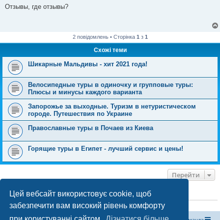
в
Отзывы, где отзывы?
і
д
о
м
л
2 повідомлень • Сторінка
1
з
1
е
н
Схожі теми
н
я
Шикарные Мальдивы - хит 2021 года!
Велосипедные туры в одиночку и групповые туры:
Плюсы и минусы каждого варианта
Запорожье за выходные. Туризм в нетуристическом
городе. Путешествия по Украине
Православные туры в Почаев из Киева
Горящие туры в Египет - лучший сервис и цены!
Перейти
Цей вебсайт використовує cookie, щоб
ХТО ЗАРАЗ ОНЛАЙН
забезпечити вам високий рівень комфорту
Зараз переглядають цей форум:
ClaudeBot [бот ШІ]
і 0 гостей
при користуванні сайтом.
Дізнатися більше