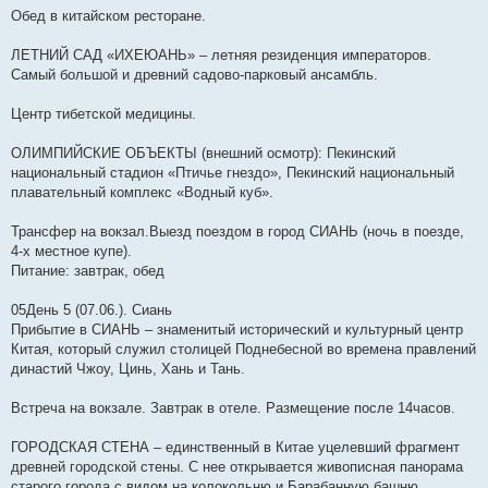
Обед в китайском ресторане.
ЛЕТНИЙ САД «ИХЕЮАНЬ» – летняя резиденция императоров.
Самый большой и древний садово-парковый ансамбль.
Центр тибетской медицины.
ОЛИМПИЙСКИЕ ОБЪЕКТЫ (внешний осмотр): Пекинский
национальный стадион «Птичье гнездо», Пекинский национальный
плавательный комплекс «Водный куб».
Трансфер на вокзал.Выезд поездом в город СИАНЬ (ночь в поезде,
4-х местное купе).
Питание: завтрак, обед
05День 5 (07.06.). Сиань
Прибытие в СИАНЬ – знаменитый исторический и культурный центр
Китая, который служил столицей Поднебесной во времена правлений
династий Чжоу, Цинь, Хань и Тань.
Встреча на вокзале. Завтрак в отеле. Размещение после 14часов.
ГОРОДСКАЯ СТЕНА – единственный в Китае уцелевший фрагмент
древней городской стены. С нее открывается живописная панорама
старого города с видом на колокольню и Барабанную башню.