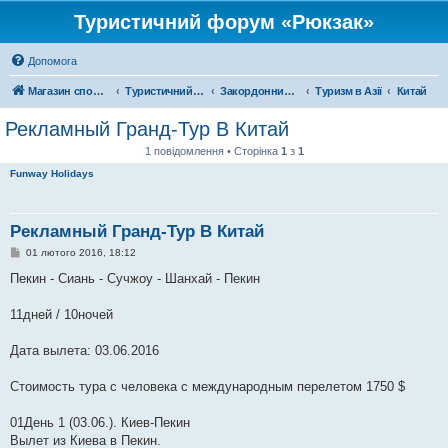
Туристичний форум «Рюкзак»
Допомога
Магазин спорядження
Туристичний форум «Рюкзак»
Закордонний туризм
Туризм в Азії
Китай
Рекламный Гранд-Тур В Китай
1 повідомлення • Сторінка
1
з
1
Funway Holidays
Рекламный Гранд-Тур В Китай
П
01 лютого 2016, 18:12
о
в
Пекин - Сиань - Сучжоу - Шанхай - Пекин
і
д
о
11дней / 10ночей
м
л
е
Дата вылета: 03.06.2016
н
н
я
Стоимость тура с человека с международным перелетом 1750 $
01День 1 (03.06.). Киев-Пекин
Вылет из Киева в Пекин.