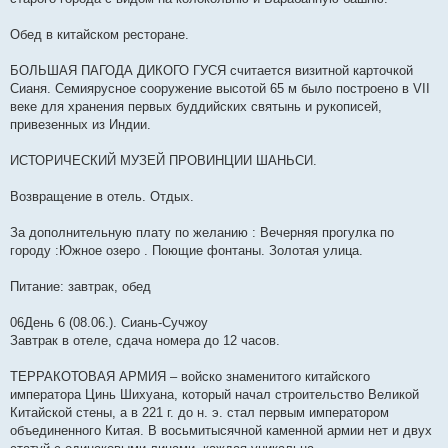
Обед в китайском ресторане.
БОЛЬШАЯ ПАГОДА ДИКОГО ГУСЯ считается визитной карточкой
Сианя. Семиярусное сооружение высотой 65 м было построено в VII
веке для хранения первых буддийских святынь и рукописей,
привезенных из Индии.
ИСТОРИЧЕСКИЙ МУЗЕЙ ПРОВИНЦИИ ШАНЬСИ.
Возвращение в отель. Отдых.
За дополнительную плату по желанию : Вечерняя прогулка по
городу :Южное озеро . Поющие фонтаны. Золотая улица.
Питание: завтрак, обед
06День 6 (08.06.). Сиань-Сучжоу
Завтрак в отеле, сдача номера до 12 часов.
ТЕРРАКОТОВАЯ АРМИЯ – войско знаменитого китайского
императора Цинь Шихуана, который начал строительство Великой
Китайской стены, а в 221 г. до н. э. стал первым императором
объединенного Китая. В восьмитысячной каменной армии нет и двух