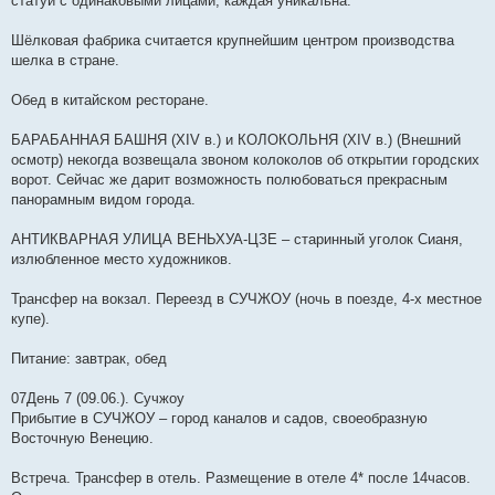
статуй с одинаковыми лицами, каждая уникальна.
Шёлковая фабрика считается крупнейшим центром производства
шелка в стране.
Обед в китайском ресторане.
БАРАБАННАЯ БАШНЯ (XIV в.) и КОЛОКОЛЬНЯ (XІV в.) (Внешний
осмотр) некогда возвещала звоном колоколов об открытии городских
ворот. Сейчас же дарит возможность полюбоваться прекрасным
панорамным видом города.
АНТИКВАРНАЯ УЛИЦА ВЕНЬХУА-ЦЗЕ – старинный уголок Сианя,
излюбленное место художников.
Трансфер на вокзал. Переезд в СУЧЖОУ (ночь в поезде, 4-х местное
купе).
Питание: завтрак, обед
07День 7 (09.06.). Сучжоу
Прибытие в СУЧЖОУ – город каналов и садов, своеобразную
Восточную Венецию.
Встреча. Трансфер в отель. Размещение в отеле 4* после 14часов.