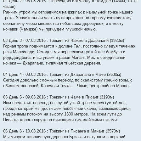
02 День 2 - 06.03.2016 : Переезд из Катманду в Чамдже (1430м, 10-12
часов)
Ранним утром мы отправимся на джипах к начальной точке нашего
трека. Значительная часть пути проходит по горному извилистому
серпантину через множество небольших деревушек, и к месту
ночевки (Чамдже) мы прибудем глубокой ночью.
03 День 3 - 07.03.2016 : Трекинг из Чамже в Дхарапани (1920м)
Горная тропа поднимается к долине Тал, постоянно следуя течению
реки Марсианди. Сегодня мы пересекаем густой лес бамбука и
рододендрона, и вступаем в район Мананг. Место сегодняшней
ночеки — Дхарапани, типичная тибетская деревня.
04 День 4 - 08.03.2016 : Трекинг из Дхарапани в Чаме (2630м)
Сегодня довольно сложный переход по скалистому гребню горы, с
обилием оползней. Конечная точка — Чаме, центр района Мананг.
05 День 5 - 09.03.2016 : Трекинг из Чаме в Писанг (3190м)
Нам предстоит переход по крутой узкой тропе через густой лес,
пройдя который мы достигаем необычной скалы, возвышающейся
над речным потоком на высоту 1500 метров. На всем пути до
Писанга дорога окружена сияющими гималайскими пиками.
06 День 6 - 10.03.2016 : Трекинг из Писанга в Мананг (3570м)
Мы минуем живописную деревню Бриага и вступаем в верхний