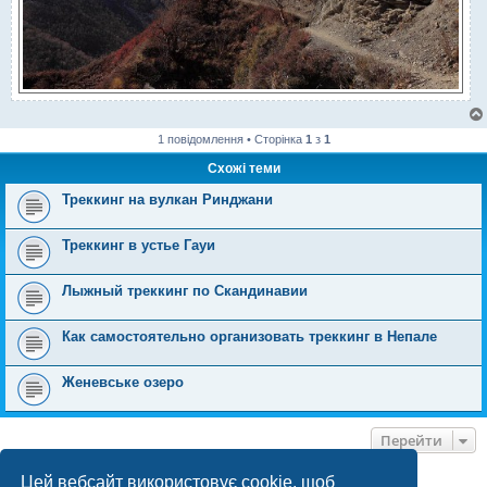
1 повідомлення • Сторінка
1
з
1
Схожі теми
Треккинг на вулкан Ринджани
Треккинг в устье Гауи
Лыжный треккинг по Скандинавии
Как самостоятельно организовать треккинг в Непале
Женевське озеро
Перейти
Цей вебсайт використовує cookie, щоб
ХТО ЗАРАЗ ОНЛАЙН