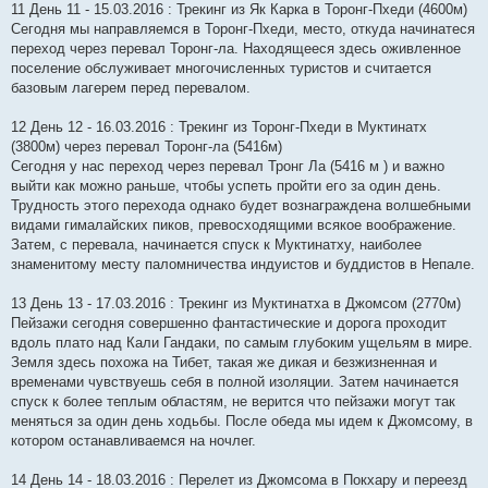
11 День 11 - 15.03.2016 : Трекинг из Як Карка в Торонг-Пхеди (4600м)
Сегодня мы направляемся в Торонг-Пхеди, место, откуда начинатеся
переход через перевал Торонг-ла. Находящееся здесь оживленное
поселение обслуживает многочисленных туристов и считается
базовым лагерем перед перевалом.
12 День 12 - 16.03.2016 : Трекинг из Торонг-Пхеди в Муктинатх
(3800м) через перевал Торонг-ла (5416м)
Сегодня у нас переход через перевал Тронг Ла (5416 м ) и важно
выйти как можно раньше, чтобы успеть пройти его за один день.
Трудность этого перехода однако будет вознаграждена волшебными
видами гималайских пиков, превосходящими всякое воображение.
Затем, с перевала, начинается спуск к Муктинатху, наиболее
знаменитому месту паломничества индуистов и буддистов в Непале.
13 День 13 - 17.03.2016 : Трекинг из Муктинатха в Джомсом (2770м)
Пейзажи сегодня совершенно фантастические и дорога проходит
вдоль плато над Кали Гандаки, по самым глубоким ущельям в мире.
Земля здесь похожа на Тибет, такая же дикая и безжизненная и
временами чувствуешь себя в полной изоляции. Затем начинается
спуск к более теплым областям, не верится что пейзажи могут так
меняться за один день ходьбы. После обеда мы идем к Джомсому, в
котором останавливаемся на ночлег.
14 День 14 - 18.03.2016 : Перелет из Джомсома в Покхару и переезд