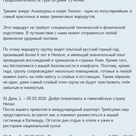
Продолжительность тура 16 дней/ 15 ночей
Трекинг вокруг Аннапурны и озеро Тиличо - один из популярнейших и
самый красочных в мире трекинговых маршрутов.
Этот маршрут не требует специальной технической и физической
подготовки. В путешествие с нами может отправиться любой
физически здоровый человек.
По этому маршруту группу ведет опытный русский горный гид,
проживший более 6 лет в Непале, и имеющий значительный опыт
проведения восхождений и треккингов в странах Азии. Кроме того,
мы беспокоимся о вашей безопасности и комфорте. Поэтому, кроме
гида, группу сопровождают несколько помощников, готовых в любой
момент взять на себя заботу о слабых и отстающих. Таким образом,
ни один, даже самый слабый член групы не будет чувствовать себя
забытым и покинутым.
01 День 1. – 05.03.2016: Добро пожаловать в гималайскую страну
Непал.
После вашего прибытия в международный аэропорт Трибхуван наш
представитель встретит вас и поможет разместиться в вашей
гостинице в Катманду. Остаток дня отдых в отеле и ужин в
ресторане национальной кухни.