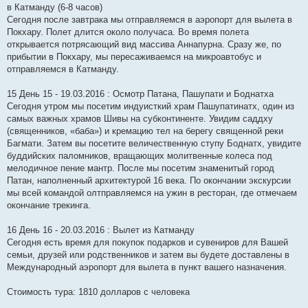
в Катманду (6-8 часов)
Сегодня после завтрака мы отправляемся в аэропорт для вылета в
Покхару. Полет длится около получаса. Во время полета
открывается потрясающий вид массива Аннапурна. Сразу же, по
прибытии в Покхару, мы пересаживаемся на микроавтобус и
отправляемся в Катманду.
15 День 15 - 19.03.2016 : Осмотр Патана, Пашупати и Боднатха
Сегодня утром мы посетим индуисткий храм Пашупатинатх, один из
самых важных храмов Шивы на субконтиненте. Увидим саддху
(священников, «баба») и кремацию тел на берегу священной реки
Багмати. Затем вы посетите величественную ступу Боднатх, увидите
буддийских паломников, вращающих молитвенные колеса под
мелодичное пение мантр. После мы посетим знаменитый город
Патан, наполненный архитектурой 16 века. По окончании экскурсии
мы всей командой олтправляемся на ужин в ресторан, где отмечаем
окончание трекинга.
16 День 16 - 20.03.2016 : Вылет из Катманду
Сегодня есть время для покупок подарков и сувениров для Вашей
семьи, друзей или родственников и затем вы будете доставлены в
Международный аэропорт для вылета в пункт вашего назначения.
Стоимость тура: 1810 долларов с человека