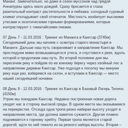
Мананг. Замечательно, но даже в сезон муссонов над грядой
Аннапурны здесь мало дождей. Сразу бросается в глаза
разительный контраст растительности и пейзажа: холодный суровый
климат откладывает свой отпечаток. Местность изобилует высокими
утесами и экзотическими горными формированиями, которые
контрастируют с гималайскими пиками.
07 День 7 - 11.03.2016 : Трекинг из Мананга в Кангсар (3745м)
Сегодняшний день мы начнем с осмотра старого монастыря в
Мананге. Дальше наш путь сворачивает в направление Кангсар. Мы
проследуем мимо возвышающегося утеса, и спустимся к реке, вдоль
которой и продолжим наш путь. Во второй половине дня мы
пересечем реку и пойдем по ее южному берегу через хвойный лес в
направление деревни Кангсар. Уже подходя к поселку мы минуем
реку еще раз, взберемся на склон, и вступаем в Кангсар — место
нашей сегодняшней ночевки.
08 День 8 - 12.03.2016 : Трекинг из Кангсар в Базовый Лагерь Тиличо
(4150м)
Утром мы покидаем Кангсар. Недавно построенная новая дорога
уводит нас в сторону высокой гряды. В одном месте мы оказываемся
на перекрестке. Отсюда одна тропа резко набирая высоту уходит в
направление места, где долина заметно сужается. Другая плавно
поднимается к горному хребту. Первая тропа является старой
дорогой, идти по ней тяжело из-за резкого набора высоты. Вторая –