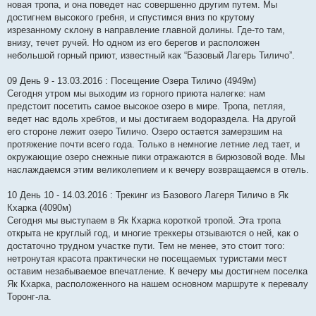
новая тропа, и она поведет нас совершенно другим путем. Мы
достигнем высокого гребня, и спустимся вниз по крутому
изрезанному склону в направление главной долины. Где-то там,
внизу, течет ручей. Но одном из его берегов и расположен
небольшой горный приют, известный как “Базовый Лагерь Тиличо”.
09 День 9 - 13.03.2016 : Посещение Озера Тиличо (4949м)
Сегодня утром мы выходим из горного приюта налегке: нам
предстоит посетить самое высокое озеро в мире. Тропа, петляя,
ведет нас вдоль хребтов, и мы достигаем водораздела. На другой
его стороне лежит озеро Тиличо. Озеро остается замерзшим на
протяжение почти всего года. Только в немногие летние лед тает, и
окружающие озеро снежные пики отражаются в бирюзовой воде. Мы
наслаждаемся этим великолепием и к вечеру возвращаемся в отель.
10 День 10 - 14.03.2016 : Трекинг из Базового Лагеря Тиличо в Як
Кхарка (4090м)
Сегодня мы выступаем в Як Кхарка короткой тропой. Эта тропа
открыта не круглый год, и многие треккеры отзываются о ней, как о
достаточно трудном участке пути. Тем не менее, это стоит того:
нетронутая красота практически не посещаемых туристами мест
оставим незабываемое впечатление. К вечеру мы достигнем поселка
Як Кхарка, расположенного на нашем основном маршруте к перевалу
Торонг-ла.