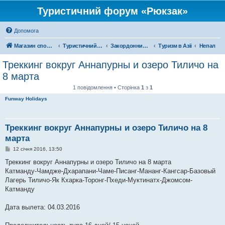
Туристичний форум «Рюкзак»
Допомога
Магазин спорядження
Туристичний форум «Рюкзак»
Закордонний туризм
Туризм в Азії
Непал
Треккинг вокруг Аннапурны и озеро Тиличо на
8 марта
1 повідомлення • Сторінка
1
з
1
Funway Holidays
Треккинг вокруг Аннапурны и озеро Тиличо на 8
марта
П
12 січня 2016, 13:50
о
в
Треккинг вокруг Аннапурны и озеро Тиличо на 8 марта
і
Катманду-Чамдже-Дхарапани-Чаме-Писанг-Мананг-Кангсар-Базовый
д
о
Лагерь Тиличо-Як Кхарка-Торонг-Пхеди-Муктинатх-Джомсом-
м
Катманду
л
е
н
Дата вылета: 04.03.2016
н
я