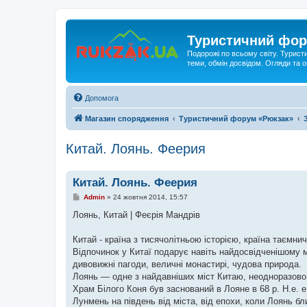
Туристичний фор
Подорожі по всьому світу. Турист
теми, обмін досвідом. Огляди та
Допомога
Магазин спорядження
Туристичний форум «Рюкзак»
Китай. Лоянь. Феерия
Китай. Лоянь. Феерия
П
Admin
»
24 жовтня 2014, 15:57
о
в
Лоянь, Китай | Феєрія Мандрів
і
д
о
Китай - країна з тисячолітньою історією, країна таємни
м
Відпочинок у Китаї подарує навіть найдосвідченішому ма
л
е
дивовижні пагоди, величні монастирі, чудова природа.
н
Лоянь — одне з найдавніших міст Китаю, неодноразово
н
я
Храм Білого Коня був заснований в Лояне в 68 р. Н.е. 
Лунмень на південь від міста, від епохи, коли Лоянь б