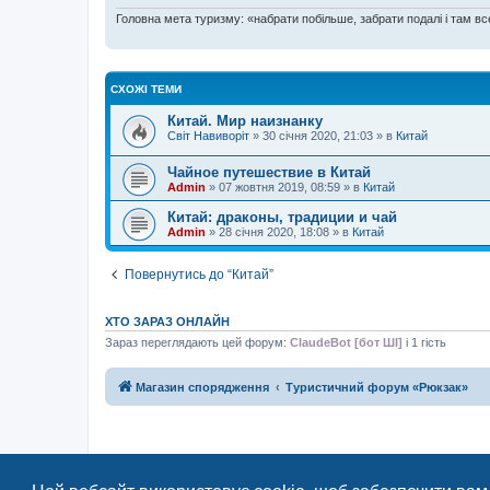
Головна мета туризму: «набрати побільше, забрати подалі і там все
СХОЖІ ТЕМИ
Китай. Мир наизнанку
Світ Навиворіт
»
30 січня 2020, 21:03
» в
Китай
Чайное путешествие в Китай
Admin
»
07 жовтня 2019, 08:59
» в
Китай
Китай: драконы, традиции и чай
Admin
»
28 січня 2020, 18:08
» в
Китай
Повернутись до “Китай”
ХТО ЗАРАЗ ОНЛАЙН
Зараз переглядають цей форум:
ClaudeBot [бот ШІ]
і 1 гість
Магазин спорядження
Туристичний форум «Рюкзак»