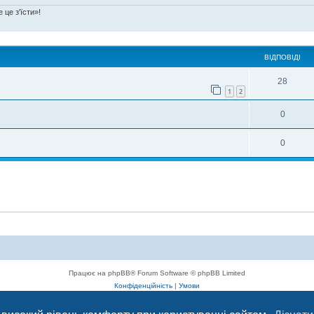
 це з'їсти»!
ВІДПОВІДІ
28
1
2
0
0
Працює на phpBB® Forum Software © phpBB Limited
Конфіденційність
|
Умови