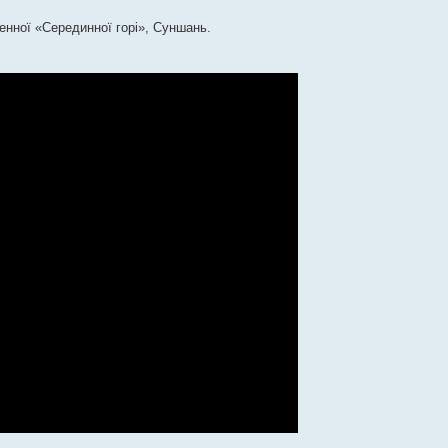
щенної «Серединної горі», Суншань.