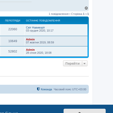
Д
о
1 повідомлення • Сторінка
1
з
1
г
о
ПЕРЕГЛЯДИ
ОСТАННЄ ПОВІДОМЛЕННЯ
р
и
Світ Навиворіт
22060
03 грудня 2020, 10:17
Admin
10649
07 жовтня 2019, 08:59
Admin
52802
28 січня 2020, 18:08
Перейти
Команда
Часовий пояс
UTC+03:00