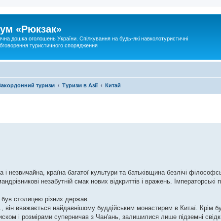
ум «Рюкзак»
ична дошка оголошень України. Спілкування на будь-які навколотуристичні
 обговорення туристичного спорядження
Закордонний туризм
Туризм в Азії
Китай
ча і незвичайна, країна багатої культури та батьківщина безлічі філософс
ндрівникові незабутній смак нових відкриттів і вражень. Імператорські п
 був столицею різних держав.
е., він вважається найдавнішому буддійським монастирем в Китаї. Крім 
лиском і розмірами суперничав з Чан'ань, залишилися лише підземні свідк