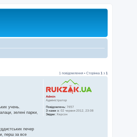
1 повідомлення • Сторінка
1
з
1
Admin
Адміністратор
ьких учень.
Повідомлень:
7657
З нами з:
02 червня 2012, 23:08
алаци, зелені парки,
Звідки:
Херсон
буддистських печер
и, перш за все