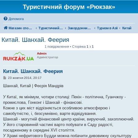
Туристичний форум «Рюкзак»
Допомога
Магазин спорядження
Туристичний форум «Рюкзак»
Закордонний туризм
Туризм в Азії
Китай
Китай. Шанхай. Феерия
1 повідомлення • Сторінка
1
з
1
Admin
Адміністратор
Китай. Шанхай. Феерия
П
23 жовтня 2014, 20:17
о
в
Шанхай, Китай | Феєрія Мандрів
і
д
о
У Китаї, як мінімум, чотири столиці: Пекін - політична, Гуанчжоу -
м
промислова, Гонконг і Шанхай - фінансові.
л
е
Кожне з цих міст відрізняється особливою атмосферою і
н
самобутністю, і, безсумнівно, варте відвідування.
н
я
Шанхай - могутній фінансовий центр країни, вируючий, захоплюючий.
У його старовинній частині варто побувати в Саду радості,
посадженому в середині XVI століття.
У Храмі нефритового Будди можна побачити дивовижну скульптуру