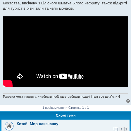
божества, висічену з цілісного шматка білого нефриту, також відкриті
для туристів різні зали та келії монахів.
Головна мета туризму: «набрати побільше, забрати подалі і там все це з'їсти»!
1 повідомлення • Сторінка
1
з
1
Схожі теми
Китай. Мир наизнанку
1
2