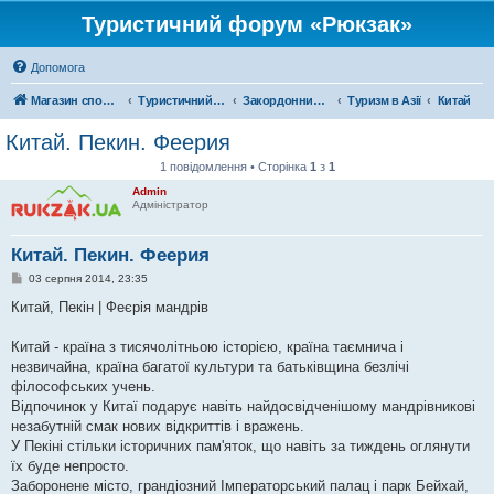
Туристичний форум «Рюкзак»
Допомога
Магазин спорядження
Туристичний форум «Рюкзак»
Закордонний туризм
Туризм в Азії
Китай
Китай. Пекин. Феерия
1 повідомлення • Сторінка
1
з
1
Admin
Адміністратор
Китай. Пекин. Феерия
П
03 серпня 2014, 23:35
о
в
Китай, Пекін | Феєрія мандрів
і
д
о
Китай - країна з тисячолітньою історією, країна таємнича і
м
незвичайна, країна багатої культури та батьківщина безлічі
л
е
філософських учень.
н
Відпочинок у Китаї подарує навіть найдосвідченішому мандрівникові
н
я
незабутній смак нових відкриттів і вражень.
У Пекіні стільки історичних пам'яток, що навіть за тиждень оглянути
їх буде непросто.
Заборонене місто, грандіозний Імператорський палац і парк Бейхай,