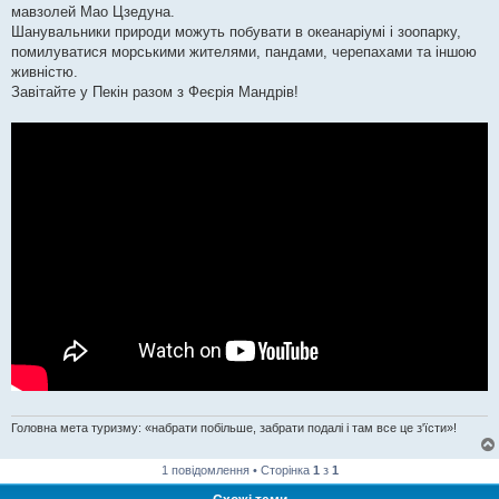
мавзолей Мао Цзедуна.
Шанувальники природи можуть побувати в океанаріумі і зоопарку,
помилуватися морськими жителями, пандами, черепахами та іншою
живністю.
Завітайте у Пекін разом з Феєрія Мандрів!
Головна мета туризму: «набрати побільше, забрати подалі і там все це з'їсти»!
1 повідомлення • Сторінка
1
з
1