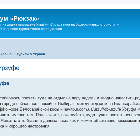
ум «Рюкзак»
ична дошка оголошень України. Спілкування на будь-які навколотуристичні
 обговорення туристичного спорядження
Україна
Туризм в Україні
Урзуфе
зуфе
собираюсь поехать туда на отдых на пару недель и заодно навестить ро
 в городе сейчас все спокойно. Выбираю между отдыхом на Белосарайск
ajskoi-kose Белосарайской косы и navitour.com.ua/urzuf/ob-urzufe Урзуфа 
обывать именно там. Подскажите, пожалуйста, куда лучше поехать из пр
. Может кто то бывал в данных поселках и может объективно прокоммент
ха и хорошего настроения!