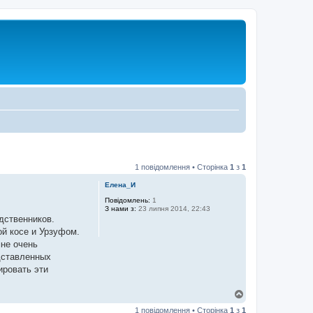
1 повідомлення • Сторінка
1
з
1
Елена_И
Повідомлень:
1
З нами з:
23 липня 2014, 22:43
дственников.
ой косе и Урзуфом.
мне очень
едставленных
ировать эти
Д
о
1 повідомлення • Сторінка
1
з
1
г