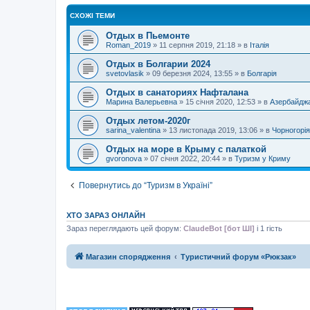
СХОЖІ ТЕМИ
Отдых в Пьемонте
Roman_2019
»
11 серпня 2019, 21:18
» в
Італія
Отдых в Болгарии 2024
svetovlasik
»
09 березня 2024, 13:55
» в
Болгарія
Отдых в санаториях Нафталана
Марина Валерьевна
»
15 січня 2020, 12:53
» в
Азербайдж
Отдых летом-2020г
sarina_valentina
»
13 листопада 2019, 13:06
» в
Чорногорія
Отдых на море в Крыму с палаткой
gvoronova
»
07 січня 2022, 20:44
» в
Туризм у Криму
Повернутись до “Туризм в Україні”
ХТО ЗАРАЗ ОНЛАЙН
Зараз переглядають цей форум:
ClaudeBot [бот ШІ]
і 1 гість
Магазин спорядження
Туристичний форум «Рюкзак»