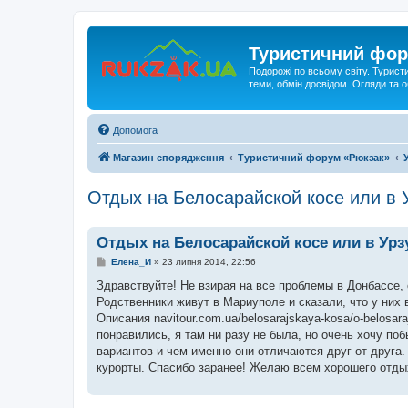
Туристичний фор
Подорожі по всьому світу. Турист
теми, обмін досвідом. Огляди та
Допомога
Магазин спорядження
Туристичний форум «Рюкзак»
Отдых на Белосарайской косе или в 
Отдых на Белосарайской косе или в Ур
П
Елена_И
»
23 липня 2014, 22:56
о
в
Здравствуйте! Не взирая на все проблемы в Донбассе, 
і
Родственники живут в Мариуполе и сказали, что у них
д
о
Описания navitour.com.ua/belosarajskaya-kosa/o-belosar
м
понравились, я там ни разу не была, но очень хочу п
л
е
вариантов и чем именно они отличаются друг от друга
н
курорты. Спасибо заранее! Желаю всем хорошего отды
н
я