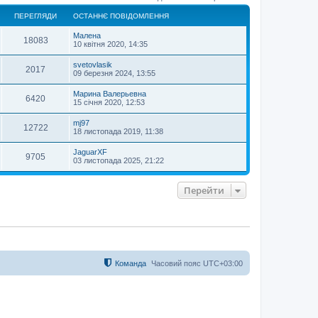
о
ПЕРЕГЛЯДИ
ОСТАННЄ ПОВІДОМЛЕННЯ
р
и
Малена
18083
10 квітня 2020, 14:35
svetovlasik
2017
09 березня 2024, 13:55
Марина Валерьевна
6420
15 січня 2020, 12:53
mj97
12722
18 листопада 2019, 11:38
JaguarXF
9705
03 листопада 2025, 21:22
Перейти
Команда
Часовий пояс
UTC+03:00