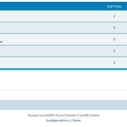
ВІДПОВІДІ
2
0
0
ан
1
3
Працює на phpBB® Forum Software © phpBB Limited
Конфіденційність
|
Умови