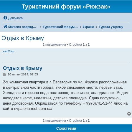
Туристичний форум «Рюкзак»
Допомога
Магазин спорядження
Туристичний форум «Рюкзак»
Україна
Туризм у Криму
Отдых в Крыму
1 повідомлення • Сторінка
1
з
1
serCrim
Отдых в Крыму
П
10 липня 2014, 08:55
о
в
2-х комнатная квартира в г. Евпатория по ул. Фрунзе расположенная
і
в центральной части города, тихое спокойное место, первый этаж.
д
о
Холодная и горячая вода постоянно, телевизор, холодильник. Рядом
м
находятся кафе, магазины, детская площадка. Сдаю посуточно ,
л
е
цена договорная. Обращаться по телефону +7(978)741-51-44 либо на
н
сайте evpatoria-rest.com.ua/
н
я
1 повідомлення • Сторінка
1
з
1
Схожі теми