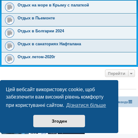
Отдых на море в Крыму с палаткой
Отдых в Пьемонте
Отдых в Болгарии 2024
Отдых в санаториях Нафталана
Отдых летом-2020г
Перейти
ХТО ЗАРАЗ ОНЛАЙН
Цей вебсайт використовує cookie, щоб
Зараз переглядають цей форум:
ClaudeBot [бот ШІ]
і 0 гостей
забезпечити вам високий рівень комфорту
Магазин спорядження
Туристичний форум «Рюкзак»
Команда
при користуванні сайтом.
Дізнатися більше
Працює на phpBB® Forum Software © phpBB Limited
Конфіденційність
|
Умови
Згоден