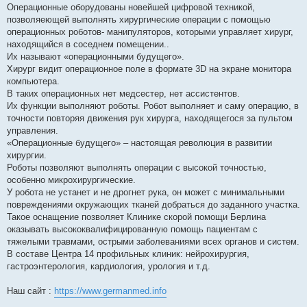
Операционные оборудованы новейшей цифровой техникой,
позволяеющей выполнять хирургические операции с помощью
операционных роботов- манипуляторов, которыми управляет хирург,
находящийся в соседнем помещении..
Их называют «операционными будущего».
Хирург видит операционное поле в формате 3D на экране монитора
компьютера.
В таких операционных нет медсестер, нет ассистентов.
Их функции выполняют роботы. Робот выполняет и саму операцию, в
точности повторяя движения рук хирурга, находящегося за пультом
управления.
«Операционные будущего» – настоящая революция в развитии
хирургии.
Роботы позволяют выполнять операции с высокой точностью,
особенно микрохирургические.
У робота не устанет и не дрогнет рука, он может с минимальными
повреждениями окружающих тканей добраться до заданного участка.
Такое оснащение позволяет Клинике скорой помощи Берлина
оказывать высококвалифицированную помощь пациентам с
тяжелыми травмами, острыми заболеваниями всех органов и систем.
В составе Центра 14 профильных клиник: нейрохирургия,
гастроэнтерология, кардиология, урология и т.д.
Наш сайт :
https://www.germanmed.info