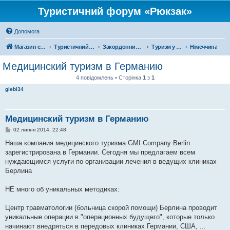
Туристичний форум «Рюкзак»
Допомога
Магазин спорядження
Туристичний форум «Рюкзак»
Закордонний туризм
Туризм у Європі
Німеччина
Медицинский туризм в Германию
4 повідомлень • Сторінка
1
з
1
glebl34
Медицинский туризм в Германию
П
02 липня 2014, 22:48
о
в
Наша компания медицинского туризма GMI Company Berlin
і
зарегистрирована в Германии. Сегодня мы предлагаем всем
д
о
нуждающимся услуги по организации лечения в ведущих клиниках
м
Берлина
л
е
н
НЕ много об уникальных методиках:
н
я
Центр травматологии (больница скорой помощи) Берлина проводит
уникальные операции в "операционных будущего", которые только
начинают внедряться в передовых клиниках Германии, США, ...