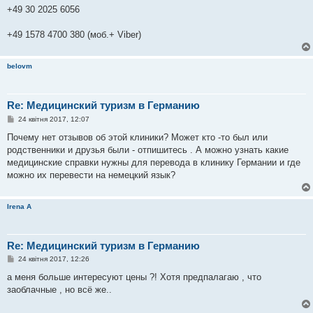
+49 30 2025 6056
+49 1578 4700 380 (моб.+ Viber)
belovm
Re: Медицинский туризм в Германию
П
24 квітня 2017, 12:07
о
в
Почему нет отзывов об этой клиники? Может кто -то был или
і
родственники и друзья были - отпишитесь . А можно узнать какие
д
о
медицинские справки нужны для перевода в клинику Германии и где
м
можно их перевести на немецкий язык?
л
е
н
н
Irena A
я
Re: Медицинский туризм в Германию
П
24 квітня 2017, 12:26
о
в
а меня больше интересуют цены ?! Хотя предпалагаю , что
і
заоблачные , но всё же..
д
о
м