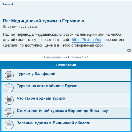
л
Irena A
е
н
н
я
Re: Медицинский туризм в Германию
П
24 квітня 2017, 12:30
о
в
Насчёт перевода медицинских справок на немецкий или на любой
і
другой язык , могу посоветовать сайт
https://text.ua/ru/
перевод мне
д
о
сделали по доступной цене и в чётко оговоренный срок
м
л
е
4 повідомлень • Сторінка
1
з
1
н
н
Схожі теми
я
Туризм у Каліфорнії
Туризм на автомобиле в Грузии
Что такое водный туризм
Стоматологічний туризм з Європи до Вільнюсу
Зелёный туризм в Винницкой области