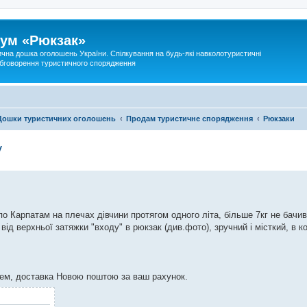
ум «Рюкзак»
ична дошка оголошень України. Спілкування на будь-які навколотуристичні
 обговорення туристичного спорядження
Дошки туристичних оголошень
Продам туристичне спорядження
Рюкзаки
у
в по Карпатам на плечах дівчини протягом одного літа, більше 7кг не бачив,
 від верхньої затяжки "входу" в рюкзак (див.фото), зручний і місткий, в 
ем, доставка Новою поштою за ваш рахунок.