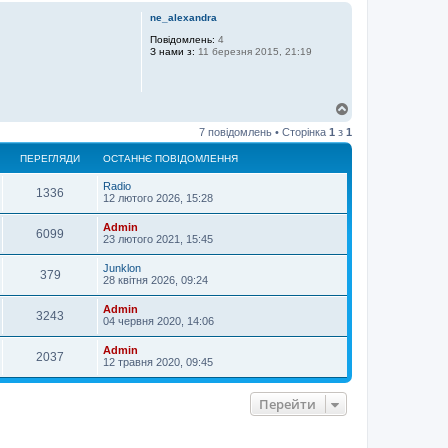
г
ne_alexandra
о
р
Повідомлень:
4
З нами з:
11 березня 2015, 21:19
и
Д
о
7 повідомлень • Сторінка
1
з
1
г
о
ПЕРЕГЛЯДИ
ОСТАННЄ ПОВІДОМЛЕННЯ
р
и
Radio
1336
12 лютого 2026, 15:28
Admin
6099
23 лютого 2021, 15:45
Junklon
379
28 квітня 2026, 09:24
Admin
3243
04 червня 2020, 14:06
Admin
2037
12 травня 2020, 09:45
Перейти