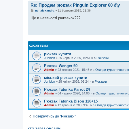
е
Re: Продам рюкзак Pinguin Explorer 60 б\у
н
н
П
ne_alexandra
»
11 березня 2015, 21:36
я
о
в
Ще в наявності рюкзачок???
і
д
о
м
л
е
н
н
СХОЖІ ТЕМИ
я
рюкзак купити
Junklon
»
25 червня 2025, 10:51
» в
Рюкзаки
Рюкзак Wenger 50
Admin
»
23 лютого 2021, 15:45
» в
Огляди туристичного 
міський рюкзак купити
Junklon
»
28 квітня 2026, 09:24
» в
Рюкзаки
Рюкзак Tatonka Parrot 24
Admin
»
04 червня 2020, 14:06
» в
Огляди туристичного 
Рюкзак Tatonka Bison 120+15
Admin
»
12 травня 2020, 09:45
» в
Огляди туристичного 
Повернутись до “Рюкзаки”
ХТО ЗАРАЗ ОНЛАЙН