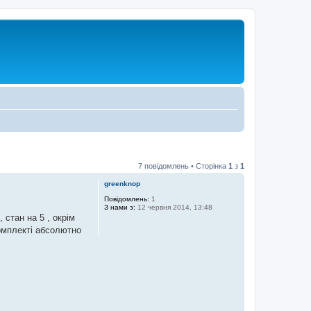
7 повідомлень • Сторінка
1
з
1
greenknop
Повідомлень:
1
З нами з:
12 червня 2014, 13:48
 стан на 5 , окрім
комплекті абсолютно