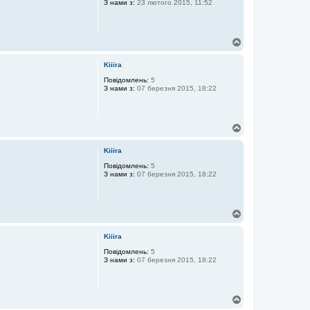
З нами з:
23 лютого 2015, 11:52
и
Д
о
г
Kiiira
о
р
Повідомлень:
5
З нами з:
07 березня 2015, 18:22
и
Д
о
г
Kiiira
о
р
Повідомлень:
5
З нами з:
07 березня 2015, 18:22
и
Д
о
г
Kiiira
о
р
Повідомлень:
5
З нами з:
07 березня 2015, 18:22
и
Д
о