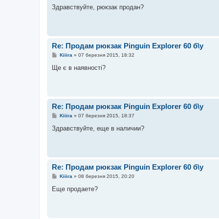
в
Здравствуйте, рюкзак продан?
і
д
о
м
л
е
Re: Продам рюкзак Pinguin Explorer 60 б\у
н
н
П
Kiiira
»
07 березня 2015, 18:32
я
о
в
Ще є в наявності?
і
д
о
м
л
е
Re: Продам рюкзак Pinguin Explorer 60 б\у
н
н
П
Kiiira
»
07 березня 2015, 18:37
я
о
в
Здравствуйте, еще в наличии?
і
д
о
м
л
е
Re: Продам рюкзак Pinguin Explorer 60 б\у
н
н
П
Kiiira
»
08 березня 2015, 20:20
я
о
в
Еще продаете?
і
д
о
м
л