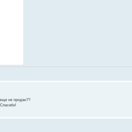
 еще не продан??
 Спасибо!