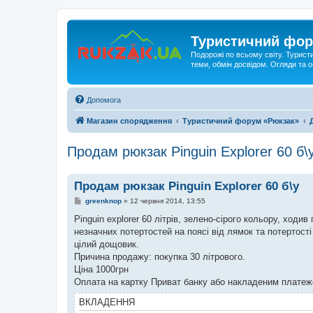
Туристичний фор
Подорожі по всьому світу. Турист
теми, обмін досвідом. Огляди та
Допомога
Магазин спорядження
Туристичний форум «Рюкзак»
Продам рюкзак Pinguin Explorer 60 б\
Продам рюкзак Pinguin Explorer 60 б\у
П
greenknop
»
12 червня 2014, 13:55
о
в
Pinguin explorer 60 літрів, зелено-сірого кольору, ходи
і
незначних потертостей на поясі від лямок та потертості
д
о
цілий дощовик.
м
Причина продажу: покупка 30 літрового.
л
е
Ціна 1000грн
н
Оплата на картку Приват банку або накладеним платеж
н
я
ВКЛАДЕННЯ