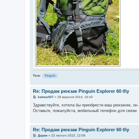
Теги:
Pinguin
Re: Продам рюкзак Pinguin Explorer 60 б\у
П
kaktus007
»
28 вересня 2014, 16:43
о
в
Здравствуйте, хотела бы приобрести ваш рюкзачек, он
і
Оставьте, пожалуйста, мобильный телефон для связи.
д
о
м
л
е
Re: Продам рюкзак Pinguin Explorer 60 б\у
н
н
П
Дария
»
23 лютого 2015, 12:09
я
о