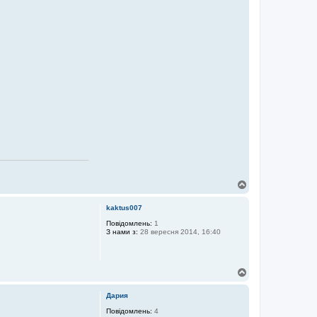
Д
о
г
kaktus007
о
р
Повідомлень:
1
З нами з:
28 вересня 2014, 16:40
и
Д
о
г
Дария
о
р
Повідомлень:
4