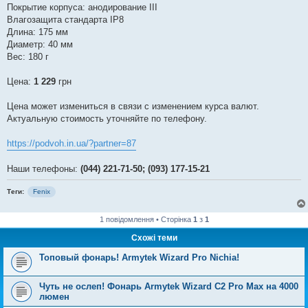
Покрытие корпуса: анодирование III
Влагозащита стандарта IP8
Длина: 175 мм
Диаметр: 40 мм
Вес: 180 г
Цена:
1 229
грн
Цена может измениться в связи с изменением курса валют.
Актуальную стоимость уточняйте по телефону.
https://podvoh.in.ua/?partner=87
Наши телефоны:
(044) 221-71-50; (093) 177-15-21
Теги:
Fenix
1 повідомлення • Сторінка
1
з
1
Схожі теми
Топовый фонарь! Armytek Wizard Pro Nichia!
Чуть не ослеп! Фонарь Armytek Wizard C2 Pro Max на 4000
люмен