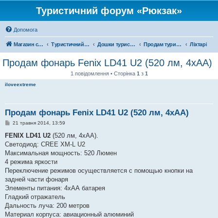
Туристичний форум «Рюкзак»
Допомога
Магазин спорядження
Туристичний форум «Рюкзак»
Дошки туристичних оголошень
Продам туристичне спорядження
Ліхтарі
Продам фонарь Fenix LD41 U2 (520 лм, 4хАА)
1 повідомлення • Сторінка
1
з
1
iloveextreme
Продам фонарь Fenix LD41 U2 (520 лм, 4хАА)
П
21 травня 2014, 13:59
о
в
FENIX LD41 U2
(520 лм, 4хАА).
і
Светодиод: CREE XM-L U2
д
о
Максимальная мощность: 520 Люмен
м
4 режима яркости
л
е
Переключение режимов осуществляется с помощью кнопки на
н
задней части фонаря
н
я
Элементы питания: 4хАА батарея
Гладкий отражатель
Дальность луча: 200 метров
Материал корпуса: авиационный алюминий