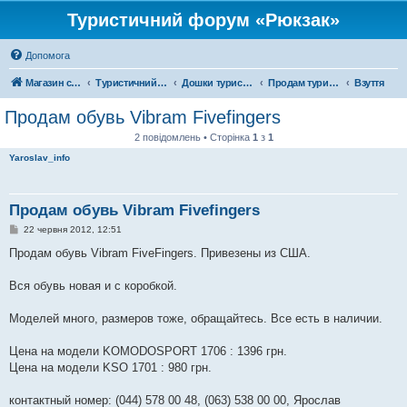
Туристичний форум «Рюкзак»
Допомога
Магазин спорядження
Туристичний форум «Рюкзак»
Дошки туристичних оголошень
Продам туристичне спорядження
Взуття
Продам обувь Vibram Fivefingers
2 повідомлень • Сторінка
1
з
1
Yaroslav_info
Продам обувь Vibram Fivefingers
П
22 червня 2012, 12:51
о
в
Продам обувь Vibram FiveFingers. Привезены из США.
і
д
о
Вся обувь новая и с коробкой.
м
л
е
Моделей много, размеров тоже, обращайтесь. Все есть в наличии.
н
н
я
Цена на модели KOMODOSPORT 1706 : 1396 грн.
Цена на модели KSO 1701 : 980 грн.
контактный номер: (044) 578 00 48, (063) 538 00 00, Ярослав