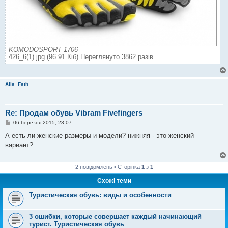
KOMODOSPORT 1706
426_6(1).jpg (96.91 Кіб) Переглянуто 3862 разів
Alla_Fath
Re: Продам обувь Vibram Fivefingers
П
06 березня 2015, 23:07
о
в
А есть ли женские размеры и модели? нижняя - это женский
і
вариант?
д
о
м
л
2 повідомлень • Сторінка
1
з
1
е
н
Схожі теми
н
я
Туристическая обувь: виды и особенности
3 ошибки, которые совершает каждый начинающий
турист. Туристическая обувь