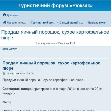
Туристичний форум «Рюкзак»
Допомога
Магазин спорядження
Туристичний форум «Рюкзак»
Самодіяльний туризм
Похідна кухня
Продам яичный порошок, сухое картофельное
пюре
1 повідомлення • Сторінка
1
з
1
Вика Хауру
Продам яичный порошок, сухое картофельное
пюре
П
17 лютого 2014, 08:08
о
в
Продам:
яичный порошок, сухое картофельное пюре.
і
д
о
Состояние товара:
приобретено в январе 2014г. в кол-ве по 20 кг
м
каждого
л
е
н
Фото:
н
я