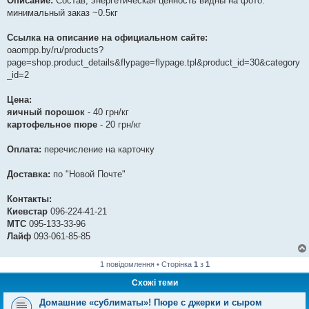
Описание:
Состав, энергетическая ценность видны на фото.
минимальный заказ ~0.5кг
Ссылка на описание на официальном сайте:
oaompp.by/ru/products?
page=shop.product_details&flypage=flypage.tpl&product_id=30&category
_id=2
Цена:
яичный порошок
- 40 грн/кг
картофельное пюре
- 20 грн/кг
Оплата:
перечисление на карточку
Доставка:
по "Новой Почте"
Контакты:
Киевстар
096-224-41-21
МТС
095-133-33-96
Лайф
093-061-85-85
1 повідомлення • Сторінка
1
з
1
Схожі теми
Домашние «сублиматы»! Пюре с джерки и сыром