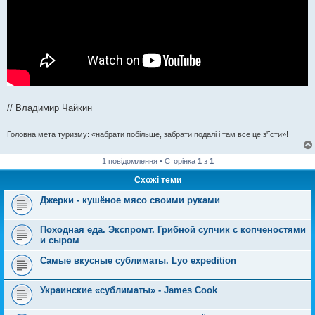
// Владимир Чайкин
Головна мета туризму: «набрати побільше, забрати подалі і там все це з'їсти»!
1 повідомлення • Сторінка
1
з
1
Схожі теми
Джерки - кушёное мясо своими руками
Походная еда. Экспромт. Грибной супчик с копченостями
и сыром
Самые вкусные сублиматы. Lyo expedition
Украинские «сублиматы» - James Cook