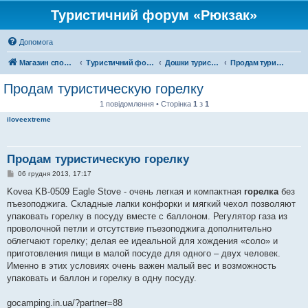
Туристичний форум «Рюкзак»
Допомога
Магазин спорядження
Туристичний форум «Рюкзак»
Дошки туристичних оголошень
Продам туристичне спорядження
Продам туристическую горелку
1 повідомлення • Сторінка
1
з
1
iloveextreme
Продам туристическую горелку
П
06 грудня 2013, 17:17
о
в
Kovea KB-0509 Eagle Stove - очень легкая и компактная
горелка
без
і
пъезоподжига. Складные лапки конфорки и мягкий чехол позволяют
д
о
упаковать горелку в посуду вместе с баллоном. Регулятор газа из
м
проволочной петли и отсутствие пъезоподжига дополнительно
л
е
облегчают горелку; делая ее идеальной для хождения «соло» и
н
приготовления пищи в малой посуде для одного – двух человек.
н
я
Именно в этих условиях очень важен малый вес и возможность
упаковать и баллон и горелку в одну посуду.
gocamping.in.ua/?partner=88