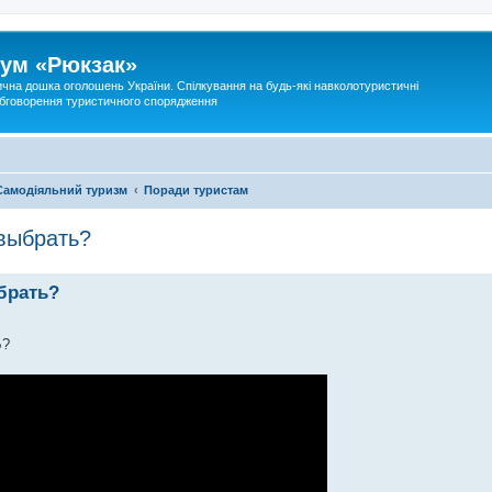
ум «Рюкзак»
ична дошка оголошень України. Спілкування на будь-які навколотуристичні
 обговорення туристичного спорядження
Самодіяльний туризм
Поради туристам
 выбрать?
брать?
Ь?