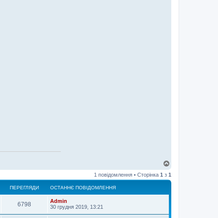
Д
о
1 повідомлення • Сторінка
1
з
1
г
о
ПЕРЕГЛЯДИ
ОСТАННЄ ПОВІДОМЛЕННЯ
р
и
Admin
6798
30 грудня 2019, 13:21