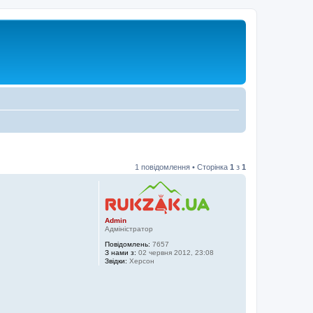
1 повідомлення • Сторінка
1
з
1
Admin
Адміністратор
Повідомлень:
7657
З нами з:
02 червня 2012, 23:08
Звідки:
Херсон