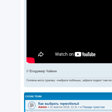
// Владимир Чайкин
Головна мета туризму: «набрати побільше, забрати подалі і там все
СХОЖІ ТЕМИ
Как выбрать термобельё
Admin
»
11 жовтня 2019, 12:11
» в
Поради туристам