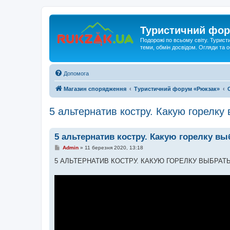
Туристичний фор
Подорожі по всьому світу. Турист
теми, обмін досвідом. Огляди та
Допомога
Магазин спорядження
Туристичний форум «Рюкзак»
5 альтернатив костру. Какую горелку
5 альтернатив костру. Какую горелку вы
П
Admin
»
11 березня 2020, 13:18
о
в
5 АЛЬТЕРНАТИВ КОСТРУ. КАКУЮ ГОРЕЛКУ ВЫБРАТ
і
д
о
м
л
е
н
н
я