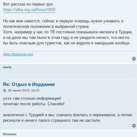
в
Вот рассказ из первых рук:
і
https://elba.org.ua/forum/t920
д
о
м
Но как мне кажется, сейчас в первую очередь нужно узнавать о
л
е
политическом положении в выбранной стране.
н
Хотя, например у нас по ТВ постоянно показывали митинги в Турции,
н
я
а на деле мы там были в этом году и не увидели ничего, что могло
бы быть опасным для туристов, как не видели и заворушек вообще.
https://fototurne.org/
marta
Re: Отдых в Иордании
П
30 липня 2013, 16:23
о
в
уххх там столько информации!
і
почитаю после работы. Спасибо!
д
о
м
аналогично с Турцией и мы: сначала боялись и переживали, а потом
л
е
рискнули и ничего такого страшного там не застали.
н
н
я
Eleonora