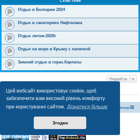
Схожі теми
Отдых в Болгарии 2024
Отдых в санаториях Нафталана
Отдых летом-2020г
Отдых на море в Крыму с палаткой
Зимний отдых в горах.Карпаты
Перейти
Цей вебсайт використовує cookie, щоб
ХТО ЗАРАЗ ОНЛАЙН
забезпечити вам високий рівень комфорту
Зараз переглядають цей форум:
ClaudeBot [бот ШІ]
і 3 гостей
при користуванні сайтом.
Дізнатися більше
Магазин спорядження
Туристичний форум «Рюкзак»
Команда
Працює на phpBB® Forum Software © phpBB Limited
Згоден
Конфіденційність
|
Умови