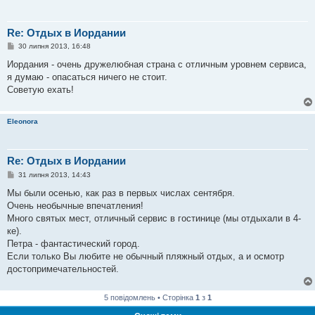
Re: Отдых в Иордании
П
30 липня 2013, 16:48
о
в
Иордания - очень дружелюбная страна с отличным уровнем сервиса,
і
я думаю - опасаться ничего не стоит.
д
о
Советую ехать!
м
л
е
Eleonora
н
н
я
Re: Отдых в Иордании
П
31 липня 2013, 14:43
о
в
Мы были осенью, как раз в первых числах сентября.
і
Очень необычные впечатления!
д
о
Много святых мест, отличный сервис в гостинице (мы отдыхали в 4-
м
ке).
л
е
Петра - фантастический город.
н
Если только Вы любите не обычный пляжный отдых, а и осмотр
н
я
достопримечательностей.
5 повідомлень • Сторінка
1
з
1