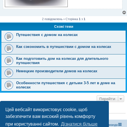
2 повідомлень • Сторінка
1
з
1
Схожі теми
Путешествия с домом на колесах
Как сэкономить в путешествии с домом на колесах
Как подготовить дом на колесах для длительного
путешествия
Немецкие производители домов на колесах
Особенности путешествия с детьми 3-5 лет в доме на
колесах
Перейти
Цей вебсайт використовує cookie, щоб
ХТО ЗАРАЗ ОНЛАЙН
забезпечити вам високий рівень комфорту
Зараз переглядають цей форум:
ClaudeBot [бот ШІ]
і 0 гостей
при користуванні сайтом.
Дізнатися більше
Магазин спорядження
Туристичний форум «Рюкзак»
Команда