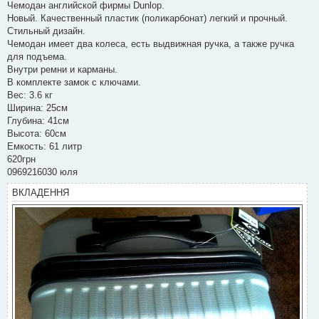
в
Чемодан английской фирмы Dunlop.
і
Новый. Качественный пластик (поликарбонат) легкий и прочный.
д
о
Стильный дизайн.
м
Чемодан имеет два колеса, есть выдвижная ручка, а также ручка
л
е
для подъема.
н
Внутри ремни и карманы.
н
я
В комплекте замок с ключами.
Вес: 3.6 кг
Ширина: 25см
Глубина: 41см
Высота: 60см
Емкость: 61 литр
620грн
0969216030 юля
ВКЛАДЕННЯ