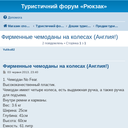
Туристичний форум «Рюкзак»
Допомога
Магазин спорядження
Туристичний форум «Рюкзак»
Дошки туристичних оголошень
Продам туристичне спорядження
Фирменные чемоданы на колесах (Англия!)
2 повідомлень • Сторінка
1
з
1
Yuliko82
Фирменные чемоданы на колесах (Англия!)
П
03 червня 2013, 23:40
о
в
1. Чемодан No Fear.
і
Высококачественный пластик.
д
о
Чемодан имеет четыре колеса, есть выдвижная ручка, а также ручка
м
для подъема.
л
е
Внутри ремни и карманы.
н
Вес: 3.6 кг
н
я
Ширина: 25см
Глубина: 41см
Высота: 60см
Емкость: 61 литр