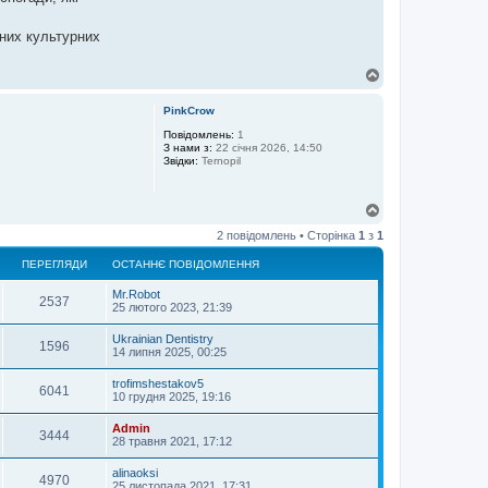
ьних культурних
Д
о
г
PinkCrow
о
р
Повідомлень:
1
З нами з:
22 січня 2026, 14:50
и
Звідки:
Ternopil
Д
о
2 повідомлень • Сторінка
1
з
1
г
о
ПЕРЕГЛЯДИ
ОСТАННЄ ПОВІДОМЛЕННЯ
р
и
Mr.Robot
2537
25 лютого 2023, 21:39
Ukrainian Dentistry
1596
14 липня 2025, 00:25
trofimshestakov5
6041
10 грудня 2025, 19:16
Admin
3444
28 травня 2021, 17:12
alinaoksi
4970
25 листопада 2021, 17:31