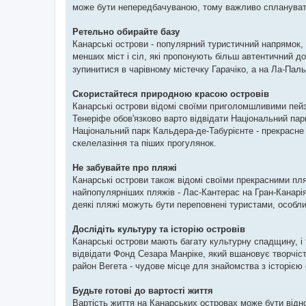
може бути непередбачуваною, тому важливо спланувати
Ретельно обирайте базу
Канарські острови - популярний туристичний напрямок, і
менших міст і сіл, які пропонують більш автентичний до
зупинитися в чарівному містечку Гарачіко, а на Ла-Паль
Скористайтеся природною красою островів
Канарські острови відомі своїми приголомшливими пейза
Тенеріфе обов'язково варто відвідати Національний па
Національний парк Кальдера-де-Табурієнте - прекрасне 
скелелазіння та піших прогулянок.
Не забувайте про пляжі
Канарські острови також відомі своїми прекрасними пля
найпопулярніших пляжів - Лас-Кантерас на Гран-Канарі
деякі пляжі можуть бути переповнені туристами, особлив
Дослідіть культуру та історію островів
Канарські острови мають багату культурну спадщину, і 
відвідати Фонд Сезара Манріке, який вшановує творчіс
район Вегета - чудове місце для знайомства з історією
Будьте готові до вартості життя
Вартість життя на Канарських островах може бути відн