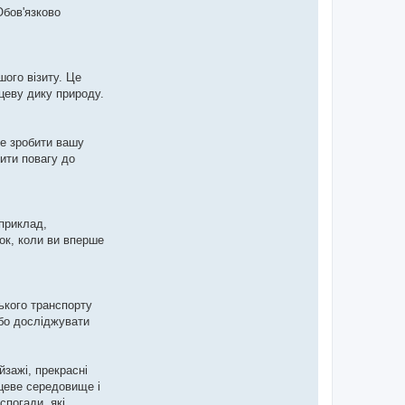
Обов'язково
ого візиту. Це
цеву дику природу.
же зробити вашу
ити повагу до
априклад,
ок, коли ви вперше
ького транспорту
або досліджувати
зажі, прекрасні
сцеве середовище і
спогади, які