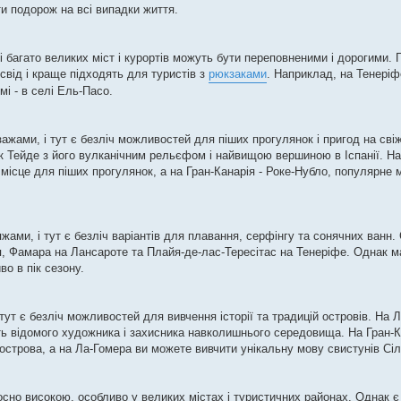
 подорож на всі випадки життя.
 багато великих міст і курортів можуть бути переповненими і дорогими. 
свід і краще підходять для туристів з
рюкзаками
. Наприклад, на Тенері
мі - в селі Ель-Пасо.
жами, і тут є безліч можливостей для піших прогулянок і пригод на свіж
рк Тейде з його вулканічним рельєфом і найвищою вершиною в Іспанії. Н
місце для піших прогулянок, а на Гран-Канарія - Роке-Нубло, популярне 
жами, і тут є безліч варіантів для плавання, серфінгу та сонячних ванн.
я, Фамара на Лансароте та Плайя-де-лас-Тересітас на Тенеріфе. Однак ма
о в пік сезону.
тут є безліч можливостей для вивчення історії та традицій островів. На
ть відомого художника і захисника навколишнього середовища. На Гран-К
 острова, а на Ла-Гомера ви можете вивчити унікальну мову свистунів Сі
осно високою, особливо у великих містах і туристичних районах. Однак 