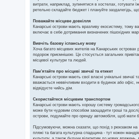
витрати, наприклад, зупинятися в хостелах, готувати ї
ретельно складайте бюджет і плануйте заздалегідь, що
Поважайте місцеве довкілля
Канарські острови мають вразливу екосистему, тому ва
включає в себе дотримання визначених пішохідних маршр
Вивчіть базову іспанську мову
Хоча багато місцевих жителів на Канарських островах
подорож приємнішою. Це стосується загальних привітан
місцевої культури та людей.
Пам'ятайте про місцеві звичаї та етикет
Канарські острови мають свої власні унікальні звичаї т
вважається неввічливим входити в будинок або офіс, н
відвідуєте чийсь дім.
Скористайтеся місцевим транспортом
Канарські острови мають хорошу систему громадського 
може бути чудовим способом заощадити гроші та дослі
острови, подумайте про оренду автомобіля, щоб мати б
Підсумовуючи, можна сказати, що похід з рюкзаком на 
пляжі та багата культурна спадщина - тут кожен мандр
культуру, а також будучи відкритим до нових вражень, 