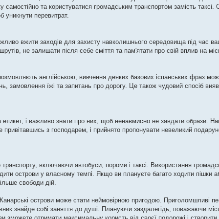
жу самостійно та користуватися громадським транспортом замість таксі. 
б уникнути перевитрат.
жливо вжити заходів для захисту навколишнього середовища під час ваш
утів, не залишати після себе сміття та пам'ятати про свій вплив на міс
 розмовляють англійською, вивчення деяких базових іспанських фраз мо
ь, замовлення їжі та запитань про дорогу. Це також чудовий спосіб вияв
а етикет, і важливо знати про них, щоб ненавмисно не завдати образи. Н
е привітавшись з господарем, і прийнято пропонувати невеликий подарун
транспорту, включаючи автобуси, пороми і таксі. Використання громадс
дити острови у власному темпі. Якщо ви плануєте багато ходити пішки 
ільше свободи дій.
Канарські острови може стати неймовірною пригодою. Приголомшливі пей
івник знайде собі заняття до душі. Плануючи заздалегідь, поважаючи мі
ви зможете отримати максимальну користь від своєї подорожі і створити 