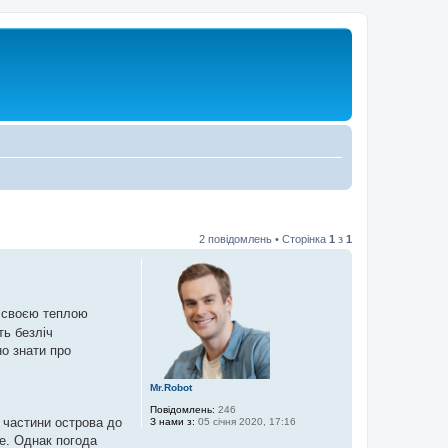
2 повідомлень • Сторінка
1
з
1
і своєю теплою
ь безліч
но знати про
Mr.Robot
Повідомлень:
246
ї частини острова до
З нами з:
05 січня 2020, 17:16
е. Однак погода