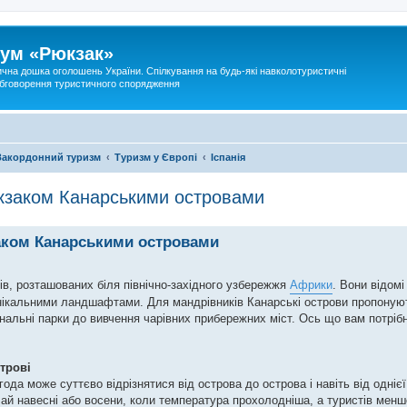
ум «Рюкзак»
ична дошка оголошень України. Спілкування на будь-які навколотуристичні
 обговорення туристичного спорядження
Закордонний туризм
Туризм у Європі
Іспанія
юкзаком Канарськими островами
заком Канарськими островами
вів, розташованих біля північно-західного узбережжя
Африки
. Вони відом
нікальними ландшафтами. Для мандрівників Канарські острови пропонуют
ональні парки до вивчення чарівних прибережних міст. Ось що вам потріб
трові
года може суттєво відрізнятися від острова до острова і навіть від одніє
чай навесні або восени, коли температура прохолодніша, а туристів менш