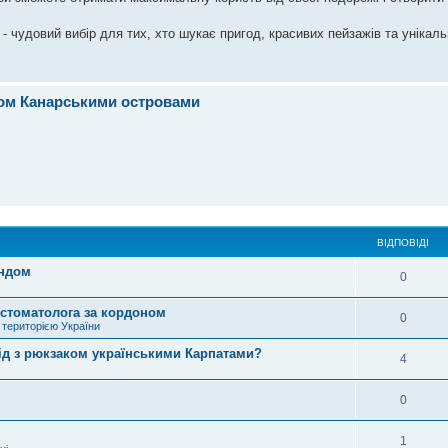
- чудовий вибір для тих, хто шукає пригод, красивих пейзажів та унікал
ком Канарськими островами
ВІДПОВІДІ
андом
0
 стоматолога за кордоном
0
 територією України
ід з рюкзаком українськими Карпатами?
4
0
1