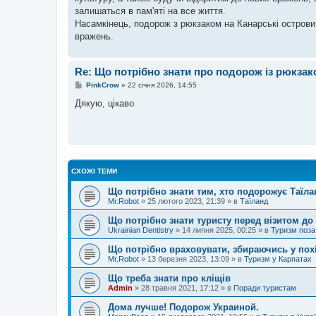
залишаться в пам'яті на все життя.
Насамкінець, подорож з рюкзаком на Канарські острови 
вражень.
Re: Що потрібно знати про подорож із рюкза
П
PinkCrow
»
22 січня 2026, 14:55
о
в
Дякую, цікаво
і
д
о
м
л
е
н
н
СХОЖІ ТЕМИ
я
Що потрібно знати тим, хто подорожує Таїл
Mr.Robot
»
25 лютого 2023, 21:39
» в
Таїланд
Що потрібно знати туристу перед візитом до
Ukrainian Dentistry
»
14 липня 2025, 00:25
» в
Туризм поза
Що потрібно враховувати, збираючись у пох
Mr.Robot
»
13 березня 2023, 13:09
» в
Туризм у Карпатах
Що треба знати про кліщів
Admin
»
28 травня 2021, 17:12
» в
Поради туристам
Дома лучше! Подорож Украиной.