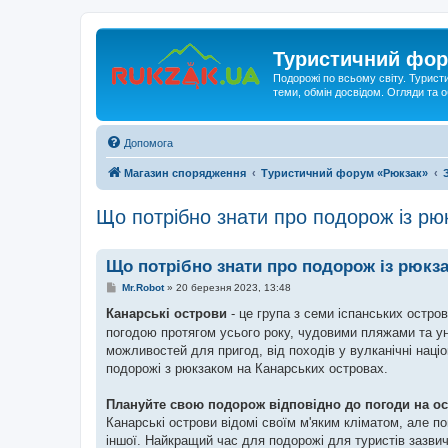
Туристичний фор
Подорожі по всьому світу. Турист
теми, обмін досвідом. Огляди та
Допомога
Магазин спорядження
Туристичний форум «Рюкзак»
Що потрібно знати про подорож із р
Що потрібно знати про подорож із рюк
П
Mr.Robot
»
20 березня 2023, 13:48
о
в
Канарські острови
- це група з семи іспанських остро
і
погодою протягом усього року, чудовими пляжами та у
д
о
можливостей для пригод, від походів у вулканічні наці
м
подорожі з рюкзаком на Канарських островах.
л
е
н
Плануйте свою подорож відповідно до погоди на ос
н
я
Канарські острови відомі своїм м'яким кліматом, але по
іншої. Найкращий час для подорожі для туристів зазви