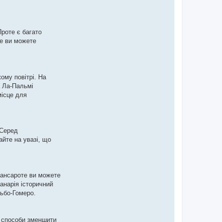
Проте є багато
фе ви можете
ому повітрі. На
а Ла-Пальмі
місце для
 Серед
йте на увазі, що
 Лансароте ви можете
анарія історичний
льбо-Гомеро.
є способи зменшити