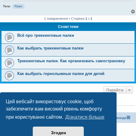
Теги:
Fizan
1 повідомлення • Сторінка
1
з
1
Схожі теми
Всё про треккинговые палки
Как выбрать треккинговые палки
Треккинговые палки. Как организовать самостраховку
Как выбрать горнолыжные палки для детей
Перейти
Цей вебсайт використовує cookie, щоб
ХТО ЗАРАЗ ОНЛАЙН
забезпечити вам високий рівень комфорту
Зараз переглядають цей форум:
ClaudeBot [бот ШІ]
і 0 гостей
при користуванні сайтом.
Дізнатися більше
Магазин спорядження
Туристичний форум «Рюкзак»
Команда
Працює на phpBB® Forum Software © phpBB Limited
Згоден
Конфіденційність
|
Умови