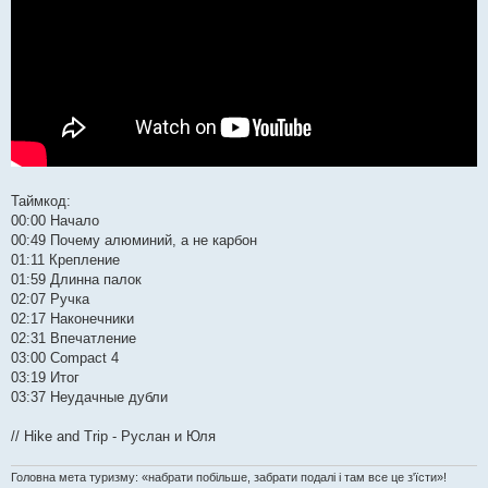
Таймкод:
00:00 Начало
00:49 Почему алюминий, а не карбон
01:11 Крепление
01:59 Длинна палок
02:07 Ручка
02:17 Наконечники
02:31 Впечатление
03:00 Compact 4
03:19 Итог
03:37 Неудачные дубли
// Hike and Trip - Руслан и Юля
Головна мета туризму: «набрати побільше, забрати подалі і там все це з'їсти»!