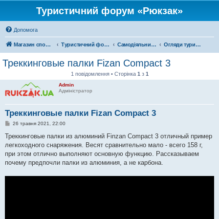
Туристичний форум «Рюкзак»
Допомога
Магазин спорядження
Туристичний форум «Рюкзак»
Самодіяльний туризм
Огляди туристичного спорядження
Треккинговые палки Fizan Compact 3
1 повідомлення • Сторінка
1
з
1
Admin
Адміністратор
Треккинговые палки Fizan Compact 3
П
26 травня 2021, 22:00
о
в
Треккинговые палки из алюминий Finzan Compact 3 отличный пример
і
легкоходного снаряжения. Весят сравнительно мало - всего 158 г,
д
о
при этом отлично выполняют основную функцию. Рассказываем
м
почему предпочли палки из алюминия, а не карбона.
л
е
н
н
я