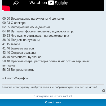
00:00 Восхождение на вулканы Индонезии
00:23 О спикере
02:55 Информация об Индонезии
04:10 Вулканы: формы, вершины, подножия и пр.
30:23 Что нужно учитывать при восхождениях
38:26 Подъем на вулканы
41:15 Флора
41:46 Базовые лагеря
43:40 Острова-вулканы
45:40 Активность вулканов
50:48 Пресные озёра, растворы солей и кислот на вершинах
вулканов
56:08 Вопросы-ответы
// Спорт-Марафон
Головна мета туризму: «набрати побільше, забрати подалі і там все це з'їсти»!
1 повідомлення • Сторінка
1
з
1
Схожі теми