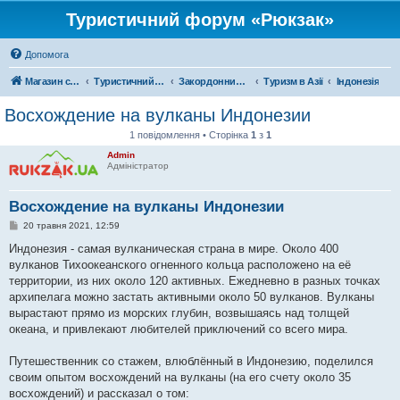
Туристичний форум «Рюкзак»
Допомога
Магазин спорядження
Туристичний форум «Рюкзак»
Закордонний туризм
Туризм в Азії
Індонезія
Восхождение на вулканы Индонезии
1 повідомлення • Сторінка
1
з
1
Admin
Адміністратор
Восхождение на вулканы Индонезии
П
20 травня 2021, 12:59
о
в
Индонезия - самая вулканическая страна в мире. Около 400
і
вулканов Тихоокеанского огненного кольца расположено на её
д
о
территории, из них около 120 активных. Ежедневно в разных точках
м
архипелага можно застать активными около 50 вулканов. Вулканы
л
е
вырастают прямо из морских глубин, возвышаясь над толщей
н
океана, и привлекают любителей приключений со всего мира.
н
я
Путешественник со стажем, влюблённый в Индонезию, поделился
своим опытом восхождений на вулканы (на его счету около 35
восхождений) и рассказал о том: