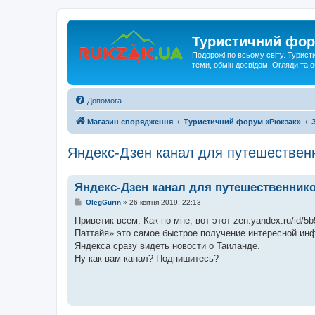
Туристичний фор
Подорожі по всьому світу. Турист
теми, обмін досвідом. Огляди та
Допомога
Магазин спорядження
Туристичний форум «Рюкзак»
Яндекс-Дзен канал для путешественн
Яндекс-Дзен канал для путешественнико
П
OlegGurin
»
26 квітня 2019, 22:13
о
в
Приветик всем. Как по мне, вот этот zen.yandex.ru/id
і
Паттайя» это самое быстрое получение интересной инфо
д
о
Яндекса сразу видеть новости о Таиланде.
м
Ну как вам канал? Подпишитесь?
л
е
н
н
я