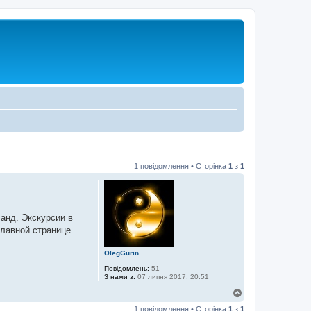
1 повідомлення • Сторінка
1
з
1
ланд. Экскурсии в
главной странице
OlegGurin
Повідомлень:
51
З нами з:
07 липня 2017, 20:51
Д
о
1 повідомлення • Сторінка
1
з
1