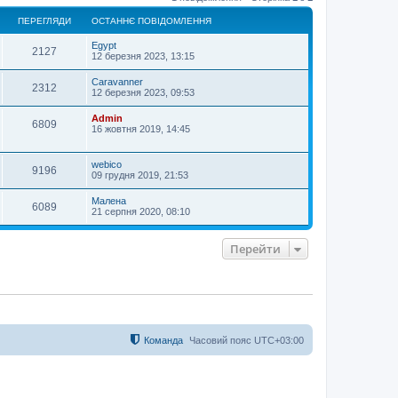
г
о
ПЕРЕГЛЯДИ
ОСТАННЄ ПОВІДОМЛЕННЯ
р
и
Egypt
2127
12 березня 2023, 13:15
Caravanner
2312
12 березня 2023, 09:53
Admin
6809
16 жовтня 2019, 14:45
webico
9196
09 грудня 2019, 21:53
Малена
6089
21 серпня 2020, 08:10
Перейти
Команда
Часовий пояс
UTC+03:00