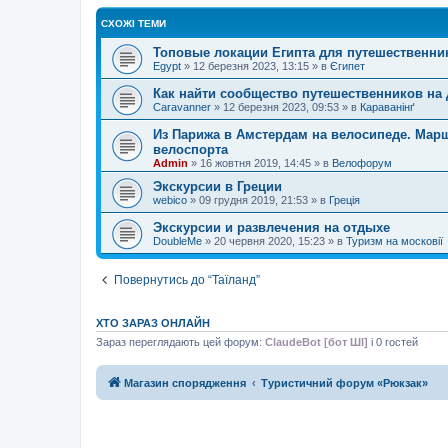
СХОЖІ ТЕМИ
Топовые локации Египта для путешественни
Egypt
»
12 березня 2023, 13:15
» в
Єгипет
Как найти сообщество путешественников на 
Caravanner
»
12 березня 2023, 09:53
» в
Караванінґ
Из Парижа в Амстердам на велосипеде. Мар
велоспорта
Admin
»
16 жовтня 2019, 14:45
» в
Велофорум
Экскурсии в Греции
webico
»
09 грудня 2019, 21:53
» в
Греція
Экскурсии и развлечения на отдыхе
DoubleMe
»
20 червня 2020, 15:23
» в
Туризм на московії
Повернутись до “Таїланд”
ХТО ЗАРАЗ ОНЛАЙН
Зараз переглядають цей форум:
ClaudeBot [бот ШІ]
і 0 гостей
Магазин спорядження
Туристичний форум «Рюкзак»