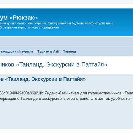
ум «Рюкзак»
ична дошка оголошень України. Спілкування на будь-які навколотуристичні
 обговорення туристичного спорядження
Закордонний туризм
Туризм в Азії
Таїланд
иков «Таиланд. Экскурсии в Паттайя»
в «Таиланд. Экскурсии в Паттайя»
/5b58c01940f49e00a86921fb Яндекс-Дзен канал для путешественников «Таи
рмации о Таиланде и экскурсиях в этой стране. Это же так удобно, на 