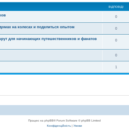
ВІДПОВІДІ
ков
0
домах на колесах и поделиться опытом
0
шрут для начинающих путешественников и фанатов
0
0
1
Працює на phpBB® Forum Software © phpBB Limited
Конфіденційність
|
Умови