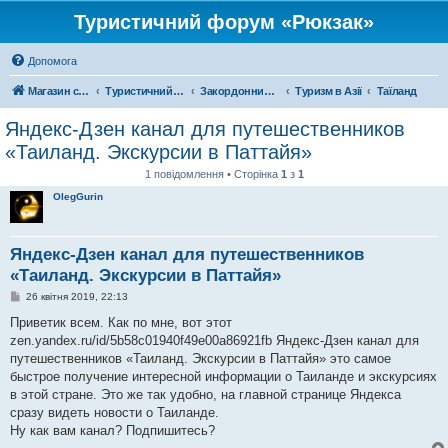
Туристичний форум «Рюкзак»
Допомога
Магазин спорядження
Туристичний форум «Рюкзак»
Закордонний туризм
Туризм в Азії
Таїланд
Яндекс-Дзен канал для путешественников
«Таиланд. Экскурсии в Паттайя»
1 повідомлення • Сторінка
1
з
1
OlegGurin
Яндекс-Дзен канал для путешественников
«Таиланд. Экскурсии в Паттайя»
П
26 квітня 2019, 22:13
о
в
Приветик всем. Как по мне, вот этот
і
zen.yandex.ru/id/5b58c01940f49e00a86921fb Яндекс-Дзен канал для
д
о
путешественников «Таиланд. Экскурсии в Паттайя» это самое
м
быстрое получение интересной информации о Таиланде и экскурсиях
л
е
в этой стране. Это же так удобно, на главной странице Яндекса
н
сразу видеть новости о Таиланде.
н
я
Ну как вам канал? Подпишитесь?