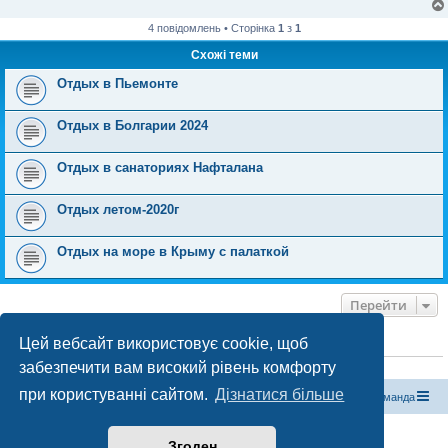
л
е
4 повідомлень • Сторінка
1
з
1
н
н
Схожі теми
я
Отдых в Пьемонте
Отдых в Болгарии 2024
Отдых в санаториях Нафталана
Отдых летом-2020г
Отдых на море в Крыму с палаткой
Перейти
Цей вебсайт використовує cookie, щоб
ХТО ЗАРАЗ ОНЛАЙН
забезпечити вам високий рівень комфорту
Зараз переглядають цей форум:
ClaudeBot [бот ШІ]
і 0 гостей
при користуванні сайтом.
Дізнатися більше
Магазин спорядження
Туристичний форум «Рюкзак»
Команда
Працює на phpBB® Forum Software © phpBB Limited
Згоден