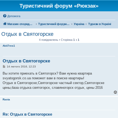
Туристичний форум «Рюкзак»
Допомога
Магазин спорядження
Туристичний форум «Рюкзак»
Україна
Туризм в Україні
Отдых в Святогорске
4 повідомлень • Сторінка
1
з
1
Ak47res1
Отдых в Святогорске
П
14 лютого 2016, 12:23
о
в
Вы хотите приехать в Святогорск? Вам нужна квартира
і
svyatogorsk.co.ua поможет вам в поиске квартиры!
д
о
Отдых в Святогорске,Святогорске частный сектор,Святогорске
м
цены,база отдыха святогорск, славяногорск отдых, цены 2016
л
е
н
н
Rasta
я
Re: Отдых в Святогорске