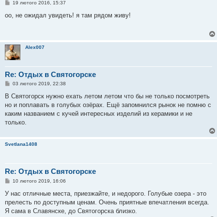
П
19 лютого 2016, 15:37
о
в
оо, не ожидал увидеть! я там рядом живу!
і
д
о
м
л
Alex007
е
н
н
я
Re: Отдых в Святогорске
П
03 лютого 2019, 22:38
о
в
В Святогорск нужно ехать летом летом что бы не только посмотреть
і
но и поплавать в голубых озёрах. Ещё запомнился рынок не помню с
д
о
каким названием с кучей интересных изделий из керамики и не
м
только.
л
е
н
н
Svetlana1408
я
Re: Отдых в Святогорске
П
10 лютого 2019, 16:06
о
в
У нас отличные места, приезжайте, и недорого. Голубые озера - это
і
прелесть по доступным ценам. Очень приятные впечатления всегда.
д
о
Я сама в Славянске, до Святогорска близко.
м