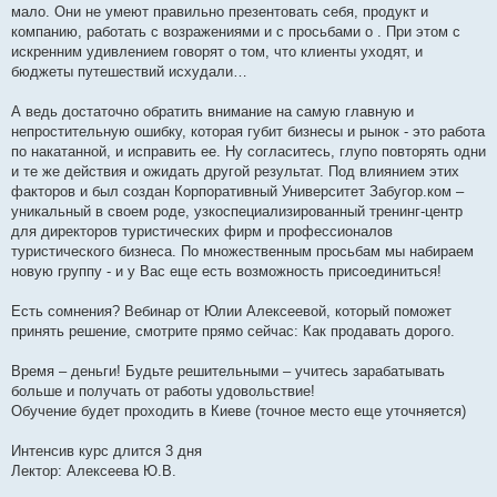
мало. Они не умеют правильно презентовать себя, продукт и
компанию, работать с возражениями и с просьбами о . При этом с
искренним удивлением говорят о том, что клиенты уходят, и
бюджеты путешествий исхудали…
А ведь достаточно обратить внимание на самую главную и
непростительную ошибку, которая губит бизнесы и рынок - это работа
по накатанной, и исправить ее. Ну согласитесь, глупо повторять одни
и те же действия и ожидать другой результат. Под влиянием этих
факторов и был создан Корпоративный Университет Забугор.ком –
уникальный в своем роде, узкоспециализированный тренинг-центр
для директоров туристических фирм и профессионалов
туристического бизнеса. По множественным просьбам мы набираем
новую группу - и у Вас еще есть возможность присоединиться!
Есть сомнения? Вебинар от Юлии Алексеевой, который поможет
принять решение, смотрите прямо сейчас: Как продавать дорого.
Время – деньги! Будьте решительными – учитесь зарабатывать
больше и получать от работы удовольствие!
Обучение будет проходить в Киеве (точное место еще уточняется)
Интенсив курс длится 3 дня
Лектор: Алексеева Ю.В.