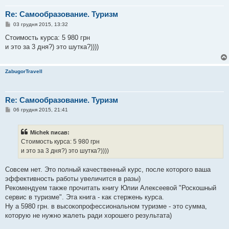
Re: Самообразование. Туризм
П
03 грудня 2015, 13:32
о
в
Стоимость курса: 5 980 грн
і
и это за 3 дня?) это шутка?))))
д
о
м
л
ZabugorTravell
е
н
н
я
Re: Самообразование. Туризм
П
06 грудня 2015, 21:41
о
в
і
Michek писав:
д
о
Стоимость курса: 5 980 грн
м
и это за 3 дня?) это шутка?))))
л
е
н
Совсем нет. Это полный качественный курс, после которого ваша
н
я
эффективность работы увеличится в разы)
Рекомендуем также прочитать книгу Юлии Алексеевой "Роскошный
сервис в туризме". Эта книга - как стержень курса.
Ну а 5980 грн. в высокопрофессиональном туризме - это сумма,
которую не нужно жалеть ради хорошего результата)