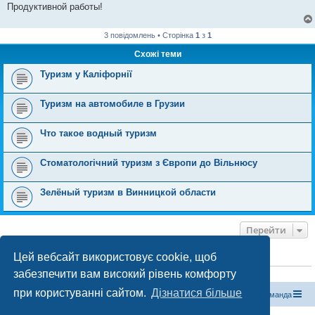
Продуктивной работы!
3 повідомлень • Сторінка
1
з
1
Схожі теми
Туризм у Каліфорнії
Туризм на автомобиле в Грузии
Что такое водный туризм
Стоматологічний туризм з Європи до Вільнюсу
Зелёный туризм в Винницкой области
Перейти
Цей вебсайт використовує cookie, щоб
ХТО ЗАРАЗ ОНЛАЙН
забезпечити вам високий рівень комфорту
Зараз переглядають цей форум:
ClaudeBot [бот ШІ]
і 0 гостей
при користуванні сайтом.
Дізнатися більше
Магазин спорядження
Туристичний форум «Рюкзак»
Команда