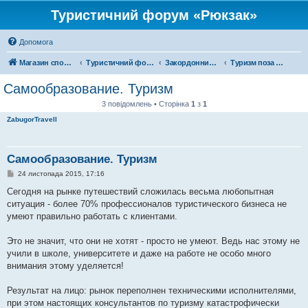
Туристичний форум «Рюкзак»
Допомога
Магазин спорядження
Туристичний форум «Рюкзак»
Закордонний туризм
Туризм поза територією України
Самообразование. Туризм
3 повідомлень • Сторінка
1
з
1
ZabugorTravell
Самообразование. Туризм
П
24 листопада 2015, 17:16
о
в
Сегодня на рынке путешествий сложилась весьма любопытная
і
ситуация - более 70% профессионалов туристического бизнеса не
д
о
умеют правильно работать с клиентами.
м
л
е
Это не значит, что они не хотят - просто не умеют. Ведь нас этому не
н
учили в школе, университете и даже на работе не особо много
н
я
внимания этому уделяется!
Результат на лицо: рынок переполнен техническими исполнителями,
при этом настоящих консультантов по туризму катастрофически