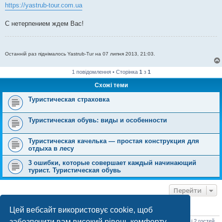
https://yastrub-tour.com.ua
С нетерпением ждем Вас!
Останній раз піднімалось Yastrub-Tur на 07 липня 2013, 21:03.
1 повідомлення • Сторінка
1
з
1
Схожі теми
Туристическая страховка
Туристическая обувь: виды и особенности
Туристическая качелька — простая конструкция для
отдыха в лесу
3 ошибки, которые совершает каждый начинающий
турист. Туристическая обувь
Перейти
Цей вебсайт використовує cookie, щоб
ХТО ЗАРАЗ ОНЛАЙН
забезпечити вам високий рівень комфорту
Зараз переглядають цей форум:
ClaudeBot [бот ШІ]
,
Serpstat [SEO бот]
і 2 гостей