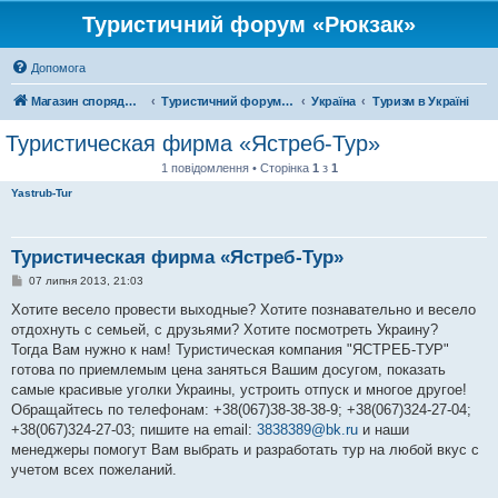
Туристичний форум «Рюкзак»
Допомога
Магазин спорядження
Туристичний форум «Рюкзак»
Україна
Туризм в Україні
Туристическая фирма «Ястреб-Тур»
1 повідомлення • Сторінка
1
з
1
Yastrub-Tur
Туристическая фирма «Ястреб-Тур»
П
07 липня 2013, 21:03
о
в
Хотите весело провести выходные? Хотите познавательно и весело
і
отдохнуть с семьей, с друзьями? Хотите посмотреть Украину?
д
о
Тогда Вам нужно к нам! Туристическая компания "ЯСТРЕБ-ТУР"
м
готова по приемлемым цена заняться Вашим досугом, показать
л
е
самые красивые уголки Украины, устроить отпуск и многое другое!
н
Обращайтесь по телефонам: +38(067)38-38-38-9; +38(067)324-27-04;
н
я
+38(067)324-27-03; пишите на email:
3838389@bk.ru
и наши
менеджеры помогут Вам выбрать и разработать тур на любой вкус с
учетом всех пожеланий.