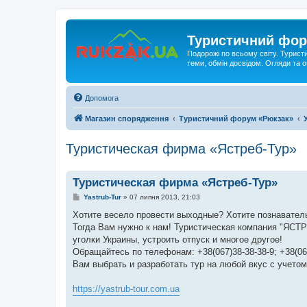
Туристичний фор
Подорожі по всьому світу. Турист
теми, обмін досвідом. Огляди та
Допомога
Магазин спорядження
Туристичний форум «Рюкзак»
Туристическая фирма «Ястреб-Тур»
Туристическая фирма «Ястреб-Тур»
П
Yastrub-Tur
»
07 липня 2013, 21:03
о
в
Хотите весело провести выходные? Хотите познаватель
і
Тогда Вам нужно к нам! Туристическая компания "ЯСТ
д
о
уголки Украины, устроить отпуск и многое другое!
м
Обращайтесь по телефонам: +38(067)38-38-38-9; +38(067
л
е
Вам выбрать и разработать тур на любой вкус с учето
н
н
я
https://yastrub-tour.com.ua