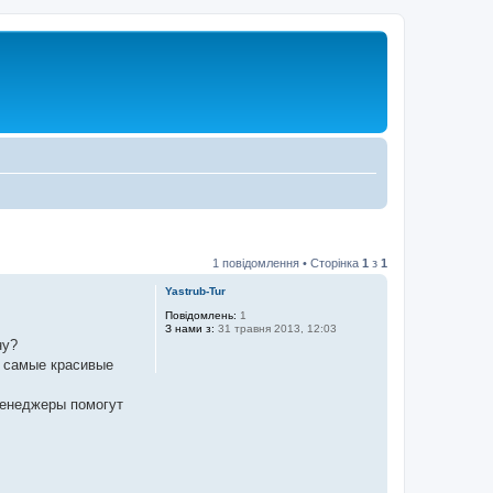
1 повідомлення • Сторінка
1
з
1
Yastrub-Tur
Повідомлень:
1
З нами з:
31 травня 2013, 12:03
ну?
ь самые красивые
енеджеры помогут