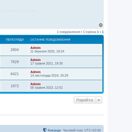
Д
о
1 повідомлення • Сторінка
1
з
1
г
о
ПЕРЕГЛЯДИ
ОСТАННЄ ПОВІДОМЛЕННЯ
р
и
Admin
2804
11 березня 2020, 18:24
Admin
7629
17 травня 2021, 19:35
Admin
6421
14 листопада 2019, 19:29
Admin
1972
05 травня 2023, 12:51
Перейти
Команда
Часовий пояс
UTC+03:00