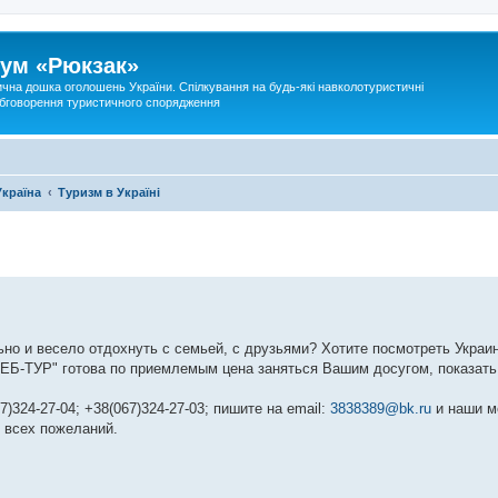
ум «Рюкзак»
ична дошка оголошень України. Спілкування на будь-які навколотуристичні
 обговорення туристичного спорядження
Україна
Туризм в Україні
но и весело отдохнуть с семьей, с друзьями? Хотите посмотреть Украи
РЕБ-ТУР" готова по приемлемым цена заняться Вашим досугом, показат
)324-27-04; +38(067)324-27-03; пишите на email:
3838389@bk.ru
и наши м
м всех пожеланий.