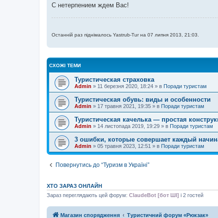
С нетерпением ждем Вас!
Останній раз піднімалось Yastrub-Tur на 07 липня 2013, 21:03.
СХОЖІ ТЕМИ
Туристическая страховка
Admin
»
11 березня 2020, 18:24
» в
Поради туристам
Туристическая обувь: виды и особенности
Admin
»
17 травня 2021, 19:35
» в
Поради туристам
Туристическая качелька — простая конструк
Admin
»
14 листопада 2019, 19:29
» в
Поради туристам
3 ошибки, которые совершает каждый начин
Admin
»
05 травня 2023, 12:51
» в
Поради туристам
Повернутись до “Туризм в Україні”
ХТО ЗАРАЗ ОНЛАЙН
Зараз переглядають цей форум:
ClaudeBot [бот ШІ]
і 2 гостей
Магазин спорядження
Туристичний форум «Рюкзак»