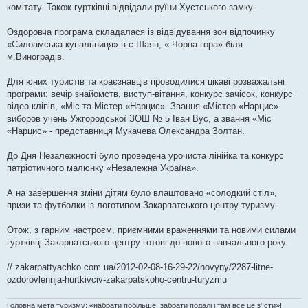
комітату. Також гуртківці відвідали руїни Хустського замку.
Оздоровча програма складалася із відвідування зон відпочинку
«Силоамська купальниця» в с.Шаян, « Чорна гора» біля
м.Виноградів.
Для юних туристів та краєзнавців проводилися цікаві розважальні
програми: вечір знайомств, виступ-вітання, конкурс зачісок, конкурс
відео кліпів, «Міс та Містер «Нарцис». Звання «Містер «Нарцис»
виборов учень Ужгородської ЗОШ № 5 Іван Вус, а звання «Міс
«Нарцис» - представниця Мукачева Олександра Золтан.
До Дня Незалежності було проведена урочиста лінійка та конкурс
патріотичного малюнку «Незалежна Україна».
А на завершення зміни дітям було влаштовано «солодкий стіл»,
призи та футболки із логотипом Закарпатського центру туризму.
Отож, з гарним настроєм, приємними враженнями та новими силами
гуртківці Закарпатського центру готові до нового навчального року.
// zakarpattyachko.com.ua/2012-02-08-16-29-22/novyny/2287-litne-
ozdorovlennja-hurtkivciv-zakarpatskoho-centru-turyzmu
Головна мета туризму: «набрати побільше, забрати подалі і там все це з'їсти»!