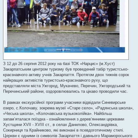
З 12 до 26 серпня 2012 року на базі ТОК «Нарцис» (м.Хуст)
Закарпатським центром туризму був проведений табір туристсько-
краєзнавчого активу учнів Закарпаття. Протягом двох тижнів сорок
найкращих активістів туристсько-краєзнавчого руху, що
представляли міста Ужгород, Мукачево, Перечин, Ужгородський та
Перечинський райони, оздоровлювались та цікаво проводили час.
В рамках екскурсійної програми учасники відвідали Синевирське
озеро, с.Колочаву, зокрема музеї «Старе село», «Радянська школа»,
«Чеська школа», «Колочавська вузькоколійка». Найбільш
запам’яталася поїздка - ознайомлення з дерев‘янними церквами
Хустщини XVII - XVIII ст., в селах Данилово, Олександрівка,
Сокирниця та Крайниково, які виконані в псевдоготичному стилі.
Церкви є одними із символів Закарпаття і давнього Марамороського