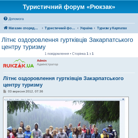
Туристичний форум «Рюкзак»
Допомога
Магазин спорядження
Туристичний форум «Рюкзак»
Україна
Туризм у Карпатах
Літнє оздоровлення гуртківців Закарпатського
центру туризму
1 повідомлення • Сторінка
1
з
1
Admin
Адміністратор
Літнє оздоровлення гуртківців Закарпатського
центру туризму
П
03 вересня 2012, 07:36
о
в
і
д
о
м
л
е
н
н
я