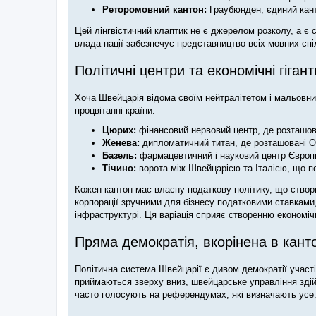
Реторомовний кантон:
Граубюнден, єдиний кант
Цей лінгвістичний клаптик не є джерелом розколу, а є 
влада нації забезпечує представництво всіх мовних спі
Політичні центри та економічні гігант
Хоча Швейцарія відома своїм нейтралітетом і мальовнич
процвітанні країни:
Цюрих:
фінансовий нервовий центр, де розташова
Женева:
дипломатичний титан, де розташовані Орг
Базель:
фармацевтичний і науковий центр Європ
Тічино:
ворота між Швейцарією та Італією, що п
Кожен кантон має власну податкову політику, що створ
корпорації зручними для бізнесу податковими ставками,
інфраструктурі. Ця варіація сприяє створенню економічно
Пряма демократія, вкорінена в кант
Політична система Швейцарії є дивом демократії участі,
приймаються зверху вниз, швейцарське управління здій
часто голосують на референдумах, які визначають усе: в