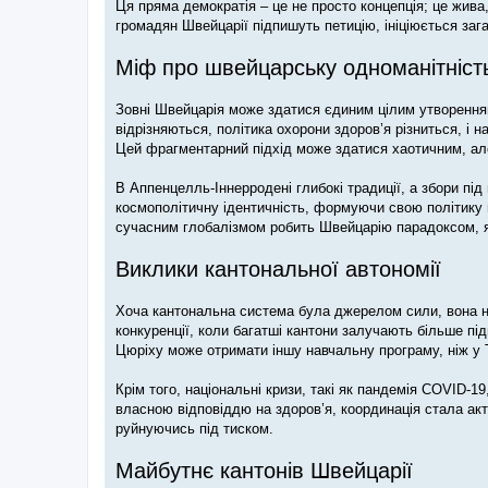
Ця пряма демократія – це не просто концепція; це жив
громадян Швейцарії підпишуть петицію, ініціюється за
Міф про швейцарську одноманітніст
Зовні Швейцарія може здатися єдиним цілим утворенням
відрізняються, політика охорони здоров’я різниться, і 
Цей фрагментарний підхід може здатися хаотичним, ал
В Аппенцелль-Іннерродені глибокі традиції, а збори п
космополітичну ідентичність, формуючи свою політику 
сучасним глобалізмом робить Швейцарію парадоксом, 
Виклики кантональної автономії
Хоча кантональна система була джерелом сили, вона не 
конкуренції, коли багатші кантони залучають більше під
Цюріху може отримати іншу навчальну програму, ніж у 
Крім того, національні кризи, такі як пандемія COVID-1
власною відповіддю на здоров’я, координація стала ак
руйнуючись під тиском.
Майбутнє кантонів Швейцарії