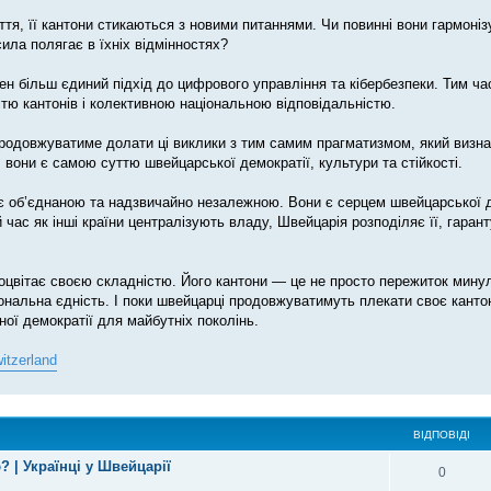
тя, її кантони стикаються з новими питаннями. Чи повинні вони гармоніз
ила полягає в їхніх відмінностях?
ен більш єдиний підхід до цифрового управління та кібербезпеки. Тим ч
тю кантонів і колективною національною відповідальністю.
продовжуватиме долати ці виклики з тим самим прагматизмом, який визна
; вони є самою суттю швейцарської демократії, культури та стійкості.
є об’єднаною та надзвичайно незалежною. Вони є серцем швейцарської де
й час як інші країни централізують владу, Швейцарія розподіляє її, гаран
процвітає своєю складністю. Його кантони — це не просто пережиток минул
ціональна єдність. І поки швейцарці продовжуватимуть плекати своє канто
ї демократії для майбутніх поколінь.
itzerland
ВІДПОВІДІ
 | Українці у Швейцарії
0