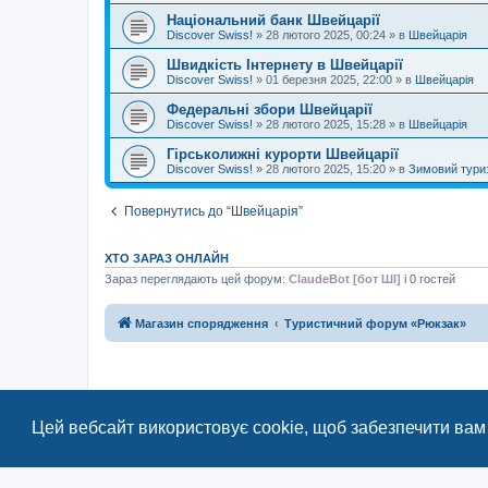
Національний банк Швейцарії
Discover Swiss!
»
28 лютого 2025, 00:24
» в
Швейцарія
Швидкість Інтернету в Швейцарії
Discover Swiss!
»
01 березня 2025, 22:00
» в
Швейцарія
Федеральні збори Швейцарії
Discover Swiss!
»
28 лютого 2025, 15:28
» в
Швейцарія
Гірськолижні курорти Швейцарії
Discover Swiss!
»
28 лютого 2025, 15:20
» в
Зимовий тури
Повернутись до “Швейцарія”
ХТО ЗАРАЗ ОНЛАЙН
Зараз переглядають цей форум:
ClaudeBot [бот ШІ]
і 0 гостей
Магазин спорядження
Туристичний форум «Рюкзак»
Цей вебсайт використовує cookie, щоб забезпечити вам