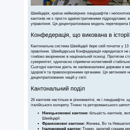
Швейцарія, країна неймовірних ландшафтів і непохитног
кантонів не є просто адміністративними підрозділами; в
управління. Ця децентралізована модель перетворила Ш
Конфедерація, що викована в історії
Кантональна система Швейцарії бере свій початок у 13 
правлінню. Швейцарська Конфедерація народилася не в р
глибоко вкоріненою в національній психіці. Протягом с
суверенітет, одночасно сприяючи колективній стабільнос
Сьогодні кантони діють як напівнезалежні держави в м
здоров’я та правоохоронними органами. Ця автономія 
децентралізованих націй у світі.
Кантональний поділ
26 кантонів настільки ж різноманітні, як і ландшафти, 
італійського колориту Тічино та ретороманського шепот
Німецькомовні кантони:
більшість кантонів, в
Швейцарії.
Франкомовні кантони:
Женева, Во та Невшатель
Італомовний кантон:
Тічино, залитий сонцем рег