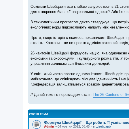
Оскільки Швейцарія все глибше занурюється в 21 століт
для створення більшої національної єдності? Або їхня с
З технологічним прогресом дехто стверджує, що потріб
екологічних норм підкреслюють напругу між незалежніс
Проте, якщо історія є якимось показником, Швейцарія 
століть. Кантони – це не просто адміністративний поділ
26 кантонів Швейцарії формують націю, яка одночасно 
економіки та охоронцями її культурного розмаїття. У то
управління залишається близьким до людей.
У світі, який часто прагне одноманітності, Швейцарія 
майбутнього, де співіснують місцева ідентичність і на
Конфедерація залишатиметься зразком децентралізовано
// Даний текст є перекладом статті
The 26 Cantons of Sw
СХОЖІ ТЕМИ
Формула Швейцарії – Що робить її успішною?
Admin
»
04 жовтня 2022, 08:45
» в
Швейцарія