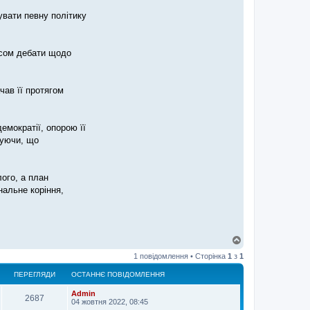
увати певну політику
асом дебати щодо
чав її протягом
мократії, опорою її
туючи, що
ого, а план
нальне коріння,
Д
о
1 повідомлення • Сторінка
1
з
1
г
о
ПЕРЕГЛЯДИ
ОСТАННЄ ПОВІДОМЛЕННЯ
р
и
Admin
2687
04 жовтня 2022, 08:45