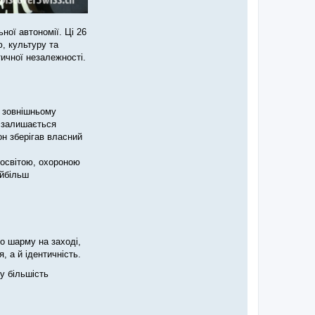
ної автономії. Ці 26
ю, культуру та
ичної незалежності.
и зовнішньому
а залишається
он зберігав власний
 освітою, охороною
айбільш
го шарму на заході,
, а й ідентичність.
у більшість