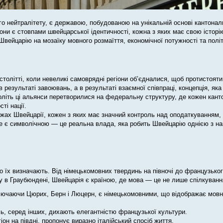
о нейтралітету, є державою, побудованою на унікальній основі кантональ
они є стовпами швейцарської ідентичності, кожна з яких має свою історі
вейцарію на мозаїку мовного розмаїття, економічної потужності та політ
столітті, коли невеликі самоврядні регіони об’єдналися, щоб протистоят
езультаті завоювань, а в результаті взаємної співпраці, концепція, як
толіть ці альянси перетворилися на федеральну структуру, де кожен кант
ті нації.
ежах Швейцарії, кожен з яких має значний контроль над оподаткуванням,
не є символічною — це реальна влада, яка робить Швейцарію однією з н
що їх визначають. Від німецькомовних твердинь на півночі до французько
у в Граубюндені, Швейцарія є країною, де мова — це не лише спілкування
ключаючи Цюрих, Берн і Люцерн, є німецькомовними, що відображає мовн
, серед інших, дихають елегантністю французької культури.
іон на півдні, пропонує виразно італійський спосіб життя.