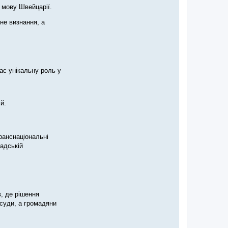
 мову Швейцарії.
не визнання, а
ає унікальну роль у
й.
ранснаціональні
мадській
в, де рішення
 суди, а громадяни