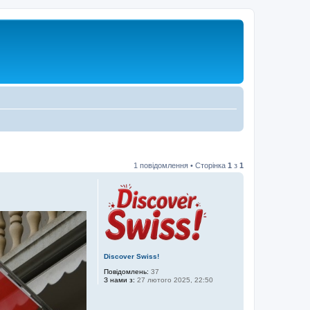
1 повідомлення • Сторінка
1
з
1
Discover Swiss!
Повідомлень:
37
З нами з:
27 лютого 2025, 22:50