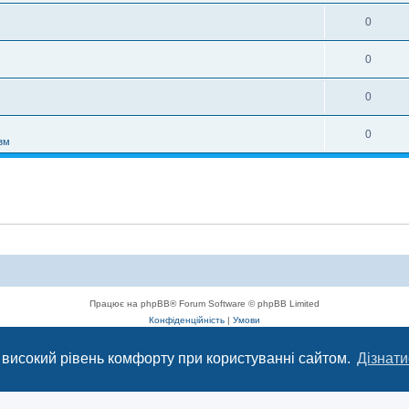
0
0
0
0
зм
Працює на phpBB® Forum Software © phpBB Limited
Конфіденційність
|
Умови
 високий рівень комфорту при користуванні сайтом.
Дізнати