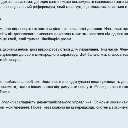
а, дихаюча система, де один кантон може оскаржувати національні закони
гальнонаціональний референдум, який гарантує, що влада залишається в
ь
, але під поверхнею кантони діють як незалежні держави. Навчальні пр
навіть вік дозволеного вживання алкоголю може змінюватися від одного ка
е це клей, який тримає Швейцарію разом.
ід відкритим небом досі використовуються для управління. Тим часом Же
відповідно до свого міжнародного характеру. Цей баланс між старосвітс
який працює.
позбавлена ​​проблем. Відмінності в оподаткуванні іноді призводять до 
приємств, тоді як іншим важко підтримувати послуги. Різниця в освіті оз
Тічино.
9, оголили складність децентралізованого управління. Оскільки кожен ка
том жонглювання. Проте, незважаючи на ці перешкоди, система витримує