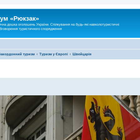
ум «Рюкзак»
ична дошка оголошень України. Спілкування на будь-які навколотуристичні
 обговорення туристичного спорядження
Закордонний туризм
Туризм у Європі
Швейцарія