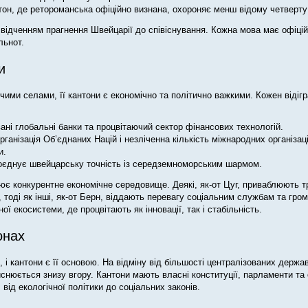
он, де ретороманська офіційно визнана, охороняє менш відому четверту
свідченням прагнення Швейцарії до співіснування. Кожна мова має офіцій
льнот.
и
ими селами, її кантони є економічно та політично важкими. Кожен відігр
ні глобальні банки та процвітаючий сектор фінансових технологій.
анізація Об’єднаних Націй і незліченна кількість міжнародних організаці
и.
оєднує швейцарську точність із середземноморським шармом.
ює конкурентне економічне середовище. Деякі, як-от Цуг, приваблюють т
 тоді як інші, як-от Берн, віддають перевагу соціальним службам та гро
ї екосистеми, де процвітають як інновації, так і стабільність.
онах
 і кантони є її основою. На відміну від більшості централізованих держа
снюється знизу вгору. Кантони мають власні конституції, парламенти та
ід екологічної політики до соціальних законів.