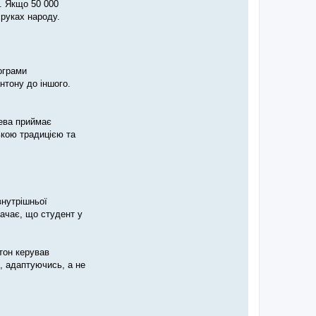
. Якщо 50 000
 руках народу.
ограми
нтону до іншого.
нева приймає
ькою традицією та
внутрішньої
начає, що студент у
нтон керував
, адаптуючись, а не