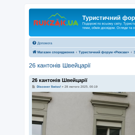
Туристичний фор
Подорожі по всьому світу. Турист
теми, обмін досвідом. Огляди та
Допомога
Магазин спорядження
Туристичний форум «Рюкзак»
26 кантонів Швейцарії
26 кантонів Швейцарії
П
Discover Swiss!
»
28 лютого 2025, 00:19
о
в
і
д
о
м
л
е
н
н
я