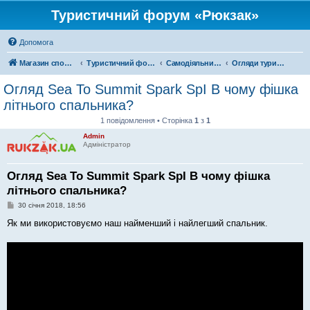
Туристичний форум «Рюкзак»
Допомога
Магазин спорядження
Туристичний форум «Рюкзак»
Самодіяльний туризм
Огляди туристичного спорядження
Огляд Sea To Summit Spark SpI В чому фішка
літнього спальника?
1 повідомлення • Сторінка
1
з
1
Admin
Адміністратор
Огляд Sea To Summit Spark SpI В чому фішка
літнього спальника?
П
30 січня 2018, 18:56
о
в
Як ми використовуємо наш найменший і найлегший спальник.
і
д
о
м
л
е
н
н
я