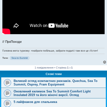
// ПроПоходи
Головна мета туризму: «набрати побільше, забрати подалі і там все це з'їсти»!
Теги:
Sea-to-Summit
1 повідомлення • Сторінка
1
з
1
Схожі теми
Великий огляд компактних рюкзаків. Quechua, Sea To
Summit, Osprey, Fram Equipment
Оновлений килимок Sea To Summit Comfort Light
Insulated 2019 та його жіночі версії. Огляд
5 лайфхаков для спальника