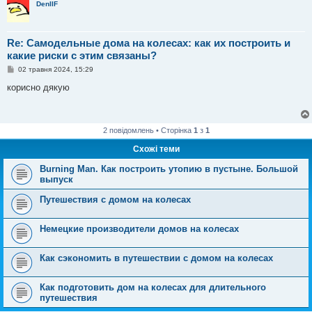
DenIIF
Re: Самодельные дома на колесах: как их построить и
какие риски с этим связаны?
П
02 травня 2024, 15:29
о
в
корисно дякую
і
д
о
м
л
2 повідомлень • Сторінка
1
з
1
е
н
Схожі теми
н
я
Burning Man. Как построить утопию в пустыне. Большой
выпуск
Путешествия с домом на колесах
Немецкие производители домов на колесах
Как сэкономить в путешествии с домом на колесах
Как подготовить дом на колесах для длительного
путешествия