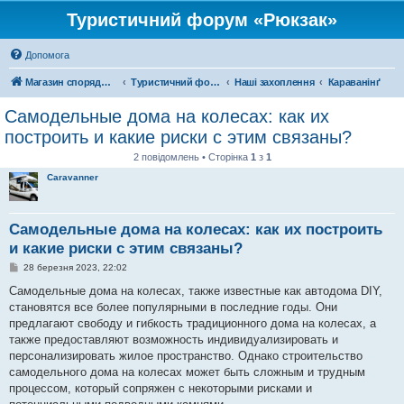
Туристичний форум «Рюкзак»
Допомога
Магазин спорядження
Туристичний форум «Рюкзак»
Наші захоплення
Караванінґ
Самодельные дома на колесах: как их
построить и какие риски с этим связаны?
2 повідомлень • Сторінка
1
з
1
Caravanner
Самодельные дома на колесах: как их построить
и какие риски с этим связаны?
П
28 березня 2023, 22:02
о
в
Самодельные дома на колесах, также известные как автодома DIY,
і
становятся все более популярными в последние годы. Они
д
о
предлагают свободу и гибкость традиционного дома на колесах, а
м
также предоставляют возможность индивидуализировать и
л
е
персонализировать жилое пространство. Однако строительство
н
самодельного дома на колесах может быть сложным и трудным
н
я
процессом, который сопряжен с некоторыми рисками и