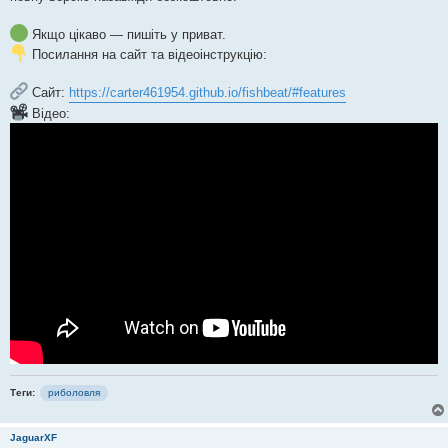
Якщо цікаво — пишіть у приват.
Посилання на сайт та відеоінструкцію:
Сайт:
https://carter461954.github.io/fishbeat/#features
Відео:
Теги:
риболовля
JaguarXF