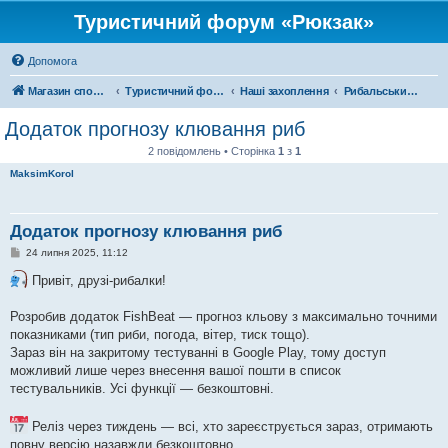
Туристичний форум «Рюкзак»
Допомога
Магазин спорядження
Туристичний форум «Рюкзак»
Наші захоплення
Рибальський форум
Додаток прогнозу клювання риб
2 повідомлень • Сторінка
1
з
1
MaksimKorol
Додаток прогнозу клювання риб
П
24 липня 2025, 11:12
о
в
Привіт, друзі-рибалки!
і
д
о
Розробив додаток FishBeat — прогноз кльову з максимально точними
м
показниками (тип риби, погода, вітер, тиск тощо).
л
е
Зараз він на закритому тестуванні в Google Play, тому доступ
н
можливий лише через внесення вашої пошти в список
н
я
тестувальників. Усі функції — безкоштовні.
Реліз через тиждень — всі, хто зареєструється зараз, отримають
повну версію назавжди безкоштовно.