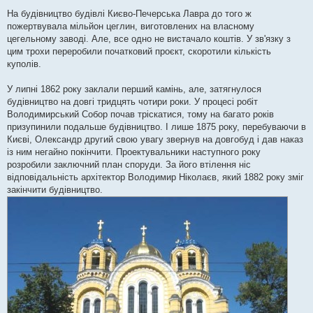
На будівництво будівлі Києво-Печерська Лавра до того ж
пожертвувала мільйон цеглин, виготовлених на власному
цегельному заводі. Але, все одно не вистачало коштів. У зв'язку з
цим трохи переробили початковий проєкт, скоротили кількість
куполів.
У липні 1862 року заклали перший камінь, але, затягнулося
будівництво на довгі тридцять чотири роки. У процесі робіт
Володимирський Собор почав тріскатися, тому на багато років
призупинили подальше будівництво. І лише 1875 року, перебуваючи в
Києві, Олександр другий свою увагу звернув на довгобуд і дав наказ
із ним негайно покінчити. Проектувальники наступного року
розробили заключний план споруди. За його втілення ніс
відповідальність архітектор Володимир Ніколаєв, який 1882 року зміг
закінчити будівництво.