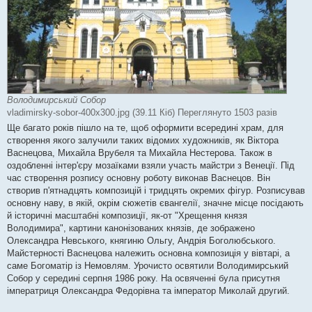
Володимирський Собор
vladimirsky-sobor-400x300.jpg (39.11 Кіб) Переглянуто 1503 разів
Ще багато років пішло на те, щоб оформити всередині храм, для
створення якого залучили таких відомих художників, як Віктора
Васнецова, Михайла Врубеля та Михайла Нестерова. Також в
оздобленні інтер'єру мозаїками взяли участь майстри з Венеції. Під
час створення розпису основну роботу виконав Васнецов. Він
створив п'ятнадцять композицій і тридцять окремих фігур. Розписував
основну наву, в якій, окрім сюжетів євангелії, значне місце посідають
й історичні масштабні композиції, як-от "Хрещення князя
Володимира", картини канонізованих князів, де зображено
Олександра Невського, княгиню Ольгу, Андрія Боголюбського.
Майстерності Васнецова належить основна композиція у вівтарі, а
саме Богоматір із Немовлям. Урочисто освятили Володимирський
Собор у середині серпня 1986 року. На освяченні була присутня
імператриця Олександра Федорівна та імператор Миколай другий.