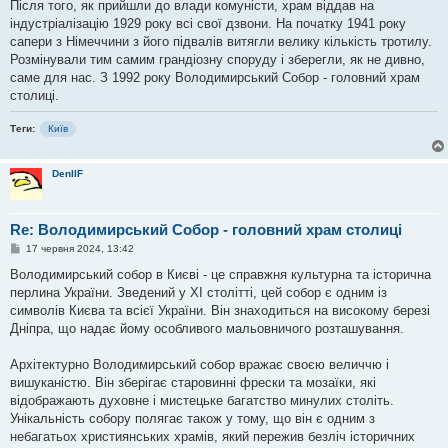
Після того, як прийшли до влади комуністи, храм віддав на
індустріалізацію 1929 року всі свої дзвони. На початку 1941 року
сапери з Німеччини з його підвалів витягли велику кількість тротилу.
Розмінували тим самим грандіозну споруду і зберегли, як не дивно,
саме для нас. З 1992 року Володимирський Собор - головний храм
столиці.
Теги:
Київ
DenIIF
Re: Володимирський Собор - головний храм столиці
П
17 червня 2024, 13:42
о
в
Володимирський собор в Києві - це справжня культурна та історична
і
перлина України. Зведений у XI столітті, цей собор є одним із
д
о
символів Києва та всієї України. Він знаходиться на високому березі
м
Дніпра, що надає йому особливого мальовничого розташування.
л
е
н
Архітектурно Володимирський собор вражає своєю величчю і
н
я
вишуканістю. Він зберігає старовинні фрески та мозаїки, які
відображають духовне і мистецьке багатство минулих століть.
Унікальність собору полягає також у тому, що він є одним з
небагатьох християнських храмів, який пережив безліч історичних