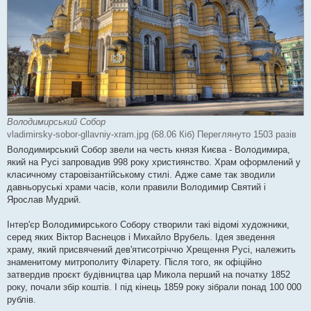
Володимирський Собор
vladimirsky-sobor-gllavniy-xram.jpg (68.06 Кіб) Переглянуто 1503 разів
Володимирський Собор звели на честь князя Києва - Володимира,
який на Русі запровадив 998 року християнство. Храм оформлений у
класичному старовізантійському стилі. Адже саме так зводили
давньоруські храми часів, коли правили Володимир Святий і
Ярослав Мудрий.
Інтер'єр Володимирського Собору створили такі відомі художники,
серед яких Віктор Васнецов і Михайло Врубель. Ідея зведення
храму, який присвячений дев'ятисотріччю Хрещення Русі, належить
знаменитому митрополиту Філарету. Після того, як офіційно
затвердив проєкт будівництва цар Микола перший на початку 1852
року, почали збір коштів. І під кінець 1859 року зібрали понад 100 000
рублів.