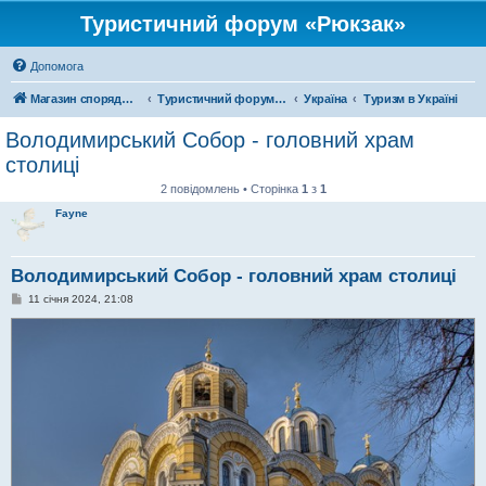
Туристичний форум «Рюкзак»
Допомога
Магазин спорядження
Туристичний форум «Рюкзак»
Україна
Туризм в Україні
Володимирський Собор - головний храм
столиці
2 повідомлень • Сторінка
1
з
1
Fayne
Володимирський Собор - головний храм столиці
П
11 січня 2024, 21:08
о
в
і
д
о
м
л
е
н
н
я