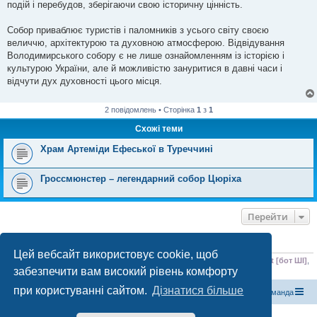
подій і перебудов, зберігаючи свою історичну цінність.
Собор приваблює туристів і паломників з усього світу своєю
величчю, архітектурою та духовною атмосферою. Відвідування
Володимирського собору є не лише ознайомленням із історією і
культурою України, але й можливістю зануритися в давні часи і
відчути дух духовності цього місця.
2 повідомлень • Сторінка
1
з
1
Схожі теми
Храм Артеміди Ефеської в Туреччині
Гроссмюнстер – легендарний собор Цюріха
Перейти
ХТО ЗАРАЗ ОНЛАЙН
Цей вебсайт використовує cookie, щоб
Зараз переглядають цей форум:
ClaudeBot [бот ШІ]
,
Meta-ExternalAgent [бот ШІ]
,
забезпечити вам високий рівень комфорту
Moz [SEO бот]
і 0 гостей
при користуванні сайтом.
Дізнатися більше
Магазин спорядження
Туристичний форум «Рюкзак»
Команда