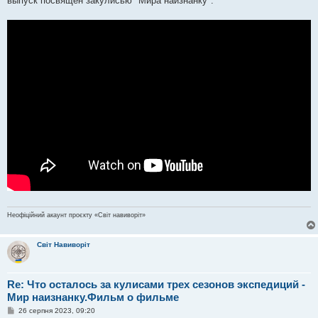
выпуск посвящен закулисью "Мира наизнанку".
Неофіційний акаунт проєкту «Світ навиворіт»
Світ Навиворіт
Re: Что осталось за кулисами трех сезонов экспедиций -
Мир наизнанку.Фильм о фильме
П
26 серпня 2023, 09:20