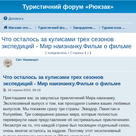
Туристичний форум «Рюкзак»
Допомога
Магазин спорядження
Туристичний форум «Рюкзак»
Закордонний туризм
Туризм поза територією України
Что осталось за кулисами трех сезонов
экспедиций - Мир наизнанку.Фильм о фильме
2 повідомлень • Сторінка
1
з
1
Світ Навиворіт
Что осталось за кулисами трех сезонов
экспедиций - Мир наизнанку.Фильм о фильме
П
26 серпня 2023, 09:19
о
в
Приглашаем вас за закулисье приключений Мира наизнанку.
і
Эксклюзивный выпуск о том, как проходили съемки ваших любимых
д
о
выпусков. Мы покажем сразу три страны: Эквадор, Пакистан и
м
Колумбию. Три совершенно разных мира, которые полностью
л
е
перевернули наше представление об экстремальных приключениях.
н
Несмотря на то, что каждой стране был посвящен отдельный сезон,
н
я
очень многое осталось за кадром. Поэтому этот эксклюзивный