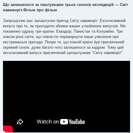
о
в
Що залишилося за лаштунками трьох сезонів експедицій — Світ
і
навиворіт.Фільм про фільм
д
о
м
Запрошуємо вас залаштунки пригод Світу навиворіт. Ексклюзивний
л
е
випуск про те, як проходили зйомки ваших улюблених випусків. Ми
н
покажемо одразу три країни: Еквадор, Пакистан та Колумбію. Три
н
я
зовсім різні світи, що повністю перевернули наше уявлення про
екстремальні пригоди. Попри те, що кожній країні був присвячений
окремий сезон, дуже багато чого залишилося за кадром. Тому цей
ексклюзивний випуск присвячений залаштункам "Світу навиворіт".