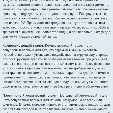
Традиционный туалет со смывом:
Традиционный туалет со
смывом является распространенным вариантом в больших домах на
колесах или трейлерах. Эти туалеты работают как обычные унитазы,
используя воду для смыва отходов в резервуар. Резервуар можно
опорожнить на сливной станции, обычно расположенной в кемпингах
или парках RV. Преимущества традиционных туалетов со смывом
включают простоту использования и привычность, но для их работы
требуется значительное количество воды, а при неправильном уходе
они могут издавать сильный запах.
Компостирующий туалет:
Компостирующий туалет - это
популярный вариант для тех, кто стремится минимизировать
потребление воды и уменьшить воздействие на окружающую среду.
Компостирующие туалеты используют естественные процессы для
разложения отходов в компост, который затем может быть безопасно
утилизирован в природе. Как правило, они не требуют ни воды, ни
электричества, что делает их отличным вариантом для автономного
проживания. К преимуществам компостных туалетов относится их
низкое воздействие на окружающую среду, но они могут быть более
дорогими на начальном этапе и требуют регулярного обслуживания.
Портативный химический туалет:
Портативный химический туалет
- это популярный вариант для небольших домов на колесах или
фургонов. В таких туалетах используются химические вещества для
разложения отходов и нейтрализации запахов, и они обычно имеют