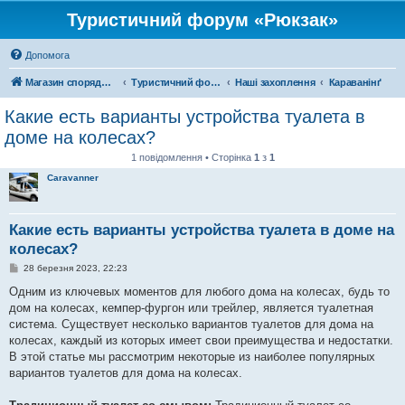
Туристичний форум «Рюкзак»
Допомога
Магазин спорядження
Туристичний форум «Рюкзак»
Наші захоплення
Караванінґ
Какие есть варианты устройства туалета в
доме на колесах?
1 повідомлення • Сторінка
1
з
1
Caravanner
Какие есть варианты устройства туалета в доме на
колесах?
П
28 березня 2023, 22:23
о
в
Одним из ключевых моментов для любого дома на колесах, будь то
і
дом на колесах, кемпер-фургон или трейлер, является туалетная
д
о
система. Существует несколько вариантов туалетов для дома на
м
колесах, каждый из которых имеет свои преимущества и недостатки.
л
е
В этой статье мы рассмотрим некоторые из наиболее популярных
н
вариантов туалетов для дома на колесах.
н
я