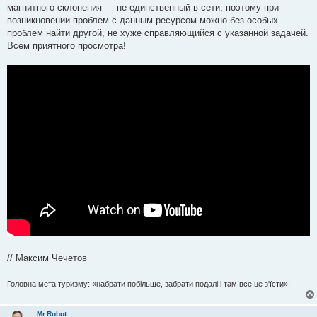
магнитного склонения — не единственный в сети, поэтому при
возникновении проблем с данным ресурсом можно без особых
проблем найти другой, не хуже справляющийся с указанной задачей.
Всем приятного просмотра!
// Максим Чечетов
Головна мета туризму: «набрати побільше, забрати подалі і там все це з'їсти»!
Mr.Robot