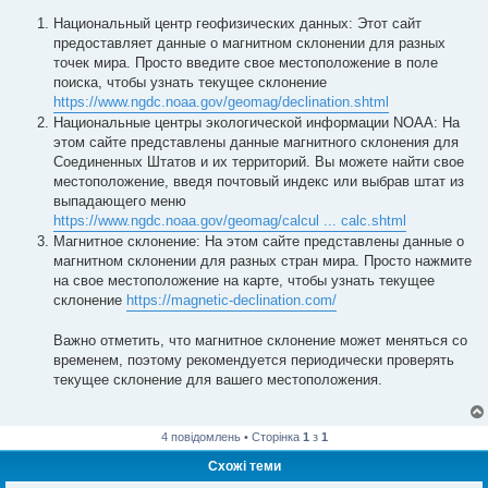
Национальный центр геофизических данных: Этот сайт
предоставляет данные о магнитном склонении для разных
точек мира. Просто введите свое местоположение в поле
поиска, чтобы узнать текущее склонение
https://www.ngdc.noaa.gov/geomag/declination.shtml
Национальные центры экологической информации NOAA: На
этом сайте представлены данные магнитного склонения для
Соединенных Штатов и их территорий. Вы можете найти свое
местоположение, введя почтовый индекс или выбрав штат из
выпадающего меню
https://www.ngdc.noaa.gov/geomag/calcul ... calc.shtml
Магнитное склонение: На этом сайте представлены данные о
магнитном склонении для разных стран мира. Просто нажмите
на свое местоположение на карте, чтобы узнать текущее
склонение
https://magnetic-declination.com/
Важно отметить, что магнитное склонение может меняться со
временем, поэтому рекомендуется периодически проверять
текущее склонение для вашего местоположения.
4 повідомлень • Сторінка
1
з
1
Схожі теми