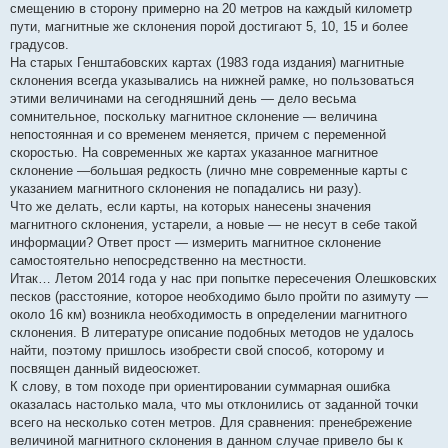
смещению в сторону примерно на 20 метров на каждый километр
н
я
пути, магнитные же склонения порой достигают 5, 10, 15 и более
градусов.
На старых Генштабовских картах (1983 года издания) магнитные
склонения всегда указывались на нижней рамке, но пользоваться
этими величинами на сегодняшний день — дело весьма
сомнительное, поскольку магнитное склонение — величина
непостоянная и со временем меняется, причем с переменной
скоростью. На современных же картах указанное магнитное
склонение —большая редкость (лично мне современные карты с
указанием магнитного склонения не попадались ни разу).
Что же делать, если карты, на которых нанесены значения
магнитного склонения, устарели, а новые — не несут в себе такой
информации? Ответ прост — измерить магнитное склонение
самостоятельно непосредственно на местности.
Итак… Летом 2014 года у нас при попытке пересечения Олешковских
песков (расстояние, которое необходимо было пройти по азимуту —
около 16 км) возникла необходимость в определении магнитного
склонения. В литературе описание подобных методов не удалось
найти, поэтому пришлось изобрести свой способ, которому и
посвящен данный видеосюжет.
К слову, в том походе при ориентировании суммарная ошибка
оказалась настолько мала, что мы отклонились от заданной точки
всего на несколько сотен метров. Для сравнения: пренебрежение
величиной магнитного склонения в данном случае привело бы к