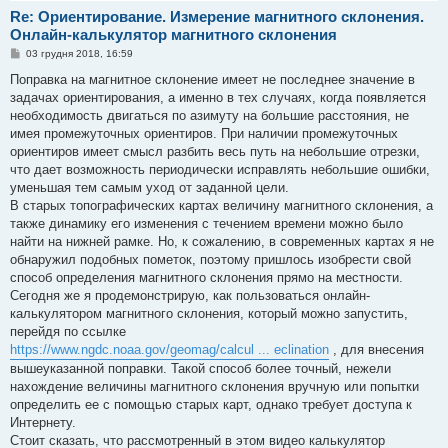
Re: Ориентирование. Измерение магнитного склонения.
Онлайн-калькулятор магнитного склонения
П
03 грудня 2018, 16:59
о
в
Поправка на магнитное склонение имеет не последнее значение в
і
задачах ориентирования, а именно в тех случаях, когда появляется
д
о
необходимость двигаться по азимуту на большие расстояния, не
м
имея промежуточных ориентиров. При наличии промежуточных
л
е
ориентиров имеет смысл разбить весь путь на небольшие отрезки,
н
что дает возможность периодически исправлять небольшие ошибки,
н
я
уменьшая тем самым уход от заданной цели.
В старых топографических картах величину магнитного склонения, а
также динамику его изменения с течением времени можно было
найти на нижней рамке. Но, к сожалению, в современных картах я не
обнаружил подобных пометок, поэтому пришлось изобрести свой
способ определения магнитного склонения прямо на местности.
Сегодня же я продемонстрирую, как пользоваться онлайн-
калькулятором магнитного склонения, который можно запустить,
перейдя по ссылке
https://www.ngdc.noaa.gov/geomag/calcul ... eclination
, для внесения
вышеуказанной поправки. Такой способ более точный, нежели
нахождение величины магнитного склонения вручную или попытки
определить ее с помощью старых карт, однако требует доступа к
Интернету.
Стоит сказать, что рассмотренный в этом видео калькулятор