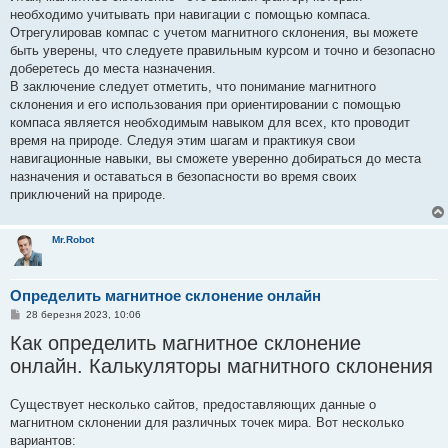
необходимо учитывать при навигации с помощью компаса.
Отрегулировав компас с учетом магнитного склонения, вы можете
быть уверены, что следуете правильным курсом и точно и безопасно
доберетесь до места назначения.
В заключение следует отметить, что понимание магнитного
склонения и его использования при ориентировании с помощью
компаса является необходимым навыком для всех, кто проводит
время на природе. Следуя этим шагам и практикуя свои
навигационные навыки, вы сможете уверенно добираться до места
назначения и оставаться в безопасности во время своих
приключений на природе.
Mr.Robot
Определить магнитное склонение онлайн
П
28 березня 2023, 10:06
о
Как определить магнитное склонение
в
і
онлайн. Калькуляторы магнитного склонения
д
о
м
л
Существует несколько сайтов, предоставляющих данные о
е
магнитном склонении для различных точек мира. Вот несколько
н
н
вариантов:
я