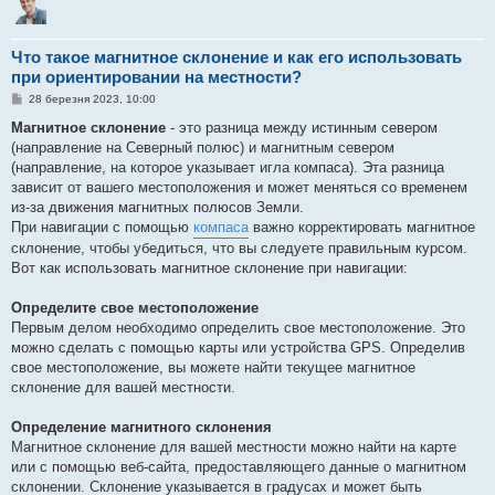
Что такое магнитное склонение и как его использовать
при ориентировании на местности?
П
28 березня 2023, 10:00
о
в
Магнитное склонение
- это разница между истинным севером
і
(направление на Северный полюс) и магнитным севером
д
о
(направление, на которое указывает игла компаса). Эта разница
м
зависит от вашего местоположения и может меняться со временем
л
е
из-за движения магнитных полюсов Земли.
н
При навигации с помощью
компаса
важно корректировать магнитное
н
я
склонение, чтобы убедиться, что вы следуете правильным курсом.
Вот как использовать магнитное склонение при навигации:
Определите свое местоположение
Первым делом необходимо определить свое местоположение. Это
можно сделать с помощью карты или устройства GPS. Определив
свое местоположение, вы можете найти текущее магнитное
склонение для вашей местности.
Определение магнитного склонения
Магнитное склонение для вашей местности можно найти на карте
или с помощью веб-сайта, предоставляющего данные о магнитном
склонении. Склонение указывается в градусах и может быть