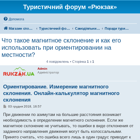
Туристичний форум «Рюкзак»
Допомога
Магазин спорядження
Туристичний форум «Рюкзак»
Самодіяльний туризм
Поради туристам
Что такое магнитное склонение и как его
использовать при ориентировании на
местности?
4 повідомлень • Сторінка
1
з
1
Admin
Адміністратор
Ориентирование. Измерение магнитного
склонения. Онлайн-калькулятор магнитного
склонения
П
03 грудня 2018, 16:57
о
в
При движении по азимутам на большие расстояния возникает
і
необходимость в определении магнитного склонения. Если же
д
о
магнитное склонение не учитывать, то ошибки в виде отклонения от
м
заданного направления движения могут быть колоссальными.
л
е
Принято считать, что ошибка всего лишь в один градус приводит к
н