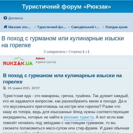
Туристичний форум «Рюкзак»
Допомога
Магазин спорядження
Туристичний форум «Рюкзак»
Самодіяльний туризм
Похідна кухня
В поход с гурманом или кулинарные изыски
на горелке
2 повідомлень • Сторінка
1
з
1
Admin
Адміністратор
В поход с гурманом или кулинарные изыски на
горелке
П
16 травня 2021, 20:57
о
в
Туристская еда - это макароны, гречка, тушёнка. Так думает каждый,
і
кто не задавался вопросом, как разнообразить меню в походе. Да и
д
о
что вкусненького приготовишь на костре или горелке? Разве что
м
кашу из топора, ведь для изысканных блюд нужны соответствующие
л
е
ингредиенты, которых не найти в
рюкзаке туриста
. А вот если вам
н
повезёт ночевать под звёздами с настоящим гурманом, то вы
н
я
сможете полакомиться мисо-супом или стир-фраем. И даже обычная