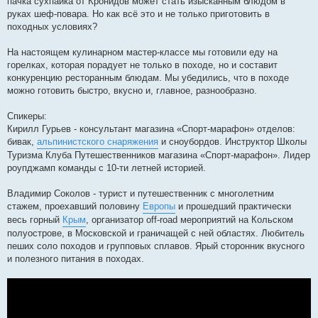
пачка сухпайка от Кронидов может стать изысканным блюдом в
руках шеф-повара. Но как всё это и не только приготовить в
походных условиях?
На настоящем кулинарном мастер-классе мы готовили еду на
горелках, которая порадует не только в походе, но и составит
конкуренцию ресторанным блюдам. Мы убедились, что в походе
можно готовить быстро, вкусно и, главное, разнообразно.
Спикеры:
Кирилл Гурьев - консультант магазина «Спорт-марафон» отделов:
бивак,
альпинистского снаряжения
и сноубордов. Инструктор Школы
Туризма Клуба Путешественников магазина «Спорт-марафон». Лидер
роупджамп команды с 10-ти летней историей.
Владимир Соколов - турист и путешественник с многолетним
стажем, проехавший половину
Европы
и прошедший практически
весь горный
Крым
, организатор off-road мероприятий на Кольском
полуострове, в Московской и граничащей с ней областях. Любитель
пеших соло походов и групповых сплавов. Ярый сторонник вкусного
и полезного питания в походах.