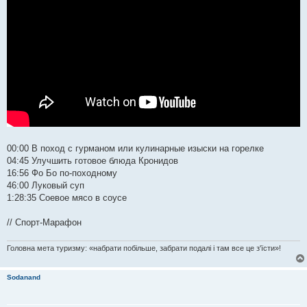
00:00 В поход с гурманом или кулинарные изыски на горелке
04:45 Улучшить готовое блюда Кронидов
16:56 Фо Бо по-походному
46:00 Луковый суп
1:28:35 Соевое мясо в соусе
// Спорт-Марафон
Головна мета туризму: «набрати побільше, забрати подалі і там все це з'їсти»!
Sodanand