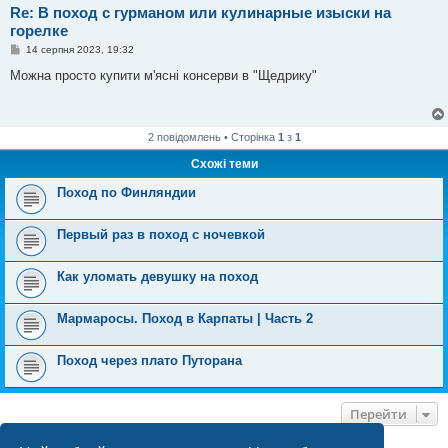
Re: В поход с гурманом или кулинарные изыски на
горелке
П
14 серпня 2023, 19:32
о
в
Можна просто купити м'ясні консерви в "Щедрику"
і
д
о
м
л
2 повідомлень • Сторінка
1
з
1
е
н
Схожі теми
н
я
Поход по Финляндии
Первый раз в поход с ночевкой
Как уломать девушку на поход
Мармаросы. Поход в Карпаты | Часть 2
Поход через плато Путорана
Перейти