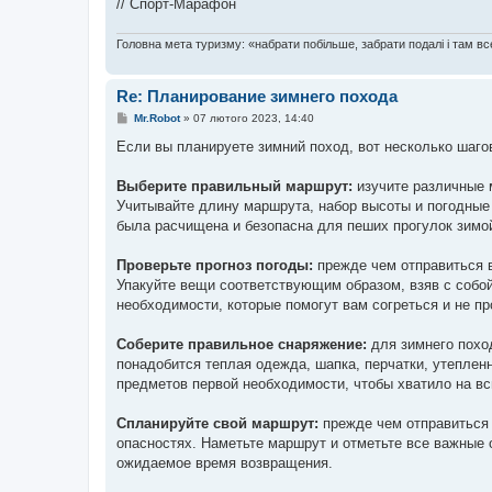
// Спорт-Марафон
Головна мета туризму: «набрати побільше, забрати подалі і там все
Re: Планирование зимнего похода
П
Mr.Robot
»
07 лютого 2023, 14:40
о
в
Если вы планируете зимний поход, вот несколько шаго
і
д
о
Выберите правильный маршрут:
изучите различные м
м
Учитывайте длину маршрута, набор высоты и погодные 
л
е
была расчищена и безопасна для пеших прогулок зимо
н
н
я
Проверьте прогноз погоды:
прежде чем отправиться в
Упакуйте вещи соответствующим образом, взяв с собо
необходимости, которые помогут вам согреться и не пр
Соберите правильное снаряжение:
для зимнего похо
понадобится теплая одежда, шапка, перчатки, утепленн
предметов первой необходимости, чтобы хватило на вс
Спланируйте свой маршрут:
прежде чем отправиться 
опасностях. Наметьте маршрут и отметьте все важные
ожидаемое время возвращения.