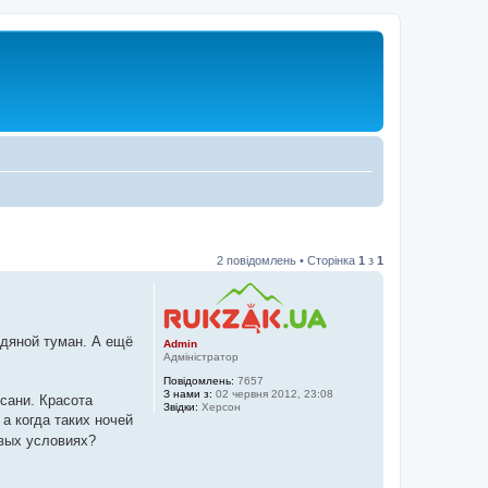
2 повідомлень • Сторінка
1
з
1
едяной туман. А ещё
Admin
Адміністратор
Повідомлень:
7657
З нами з:
02 червня 2012, 23:08
сани. Красота
Звідки:
Херсон
а когда таких ночей
овых условиях?