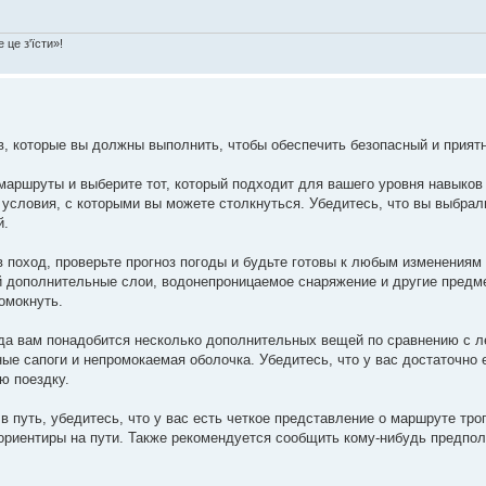
 це з'їсти»!
в, которые вы должны выполнить, чтобы обеспечить безопасный и прият
аршруты и выберите тот, который подходит для вашего уровня навыков 
условия, с которыми вы можете столкнуться. Убедитесь, что вы выбрали
й.
 поход, проверьте прогноз погоды и будьте готовы к любым изменениям
й дополнительные слои, водонепроницаемое снаряжение и другие предм
омокнуть.
да вам понадобится несколько дополнительных вещей по сравнению с л
ые сапоги и непромокаемая оболочка. Убедитесь, что у вас достаточно 
ю поездку.
в путь, убедитесь, что у вас есть четкое представление о маршруте тр
 ориентиры на пути. Также рекомендуется сообщить кому-нибудь предпо