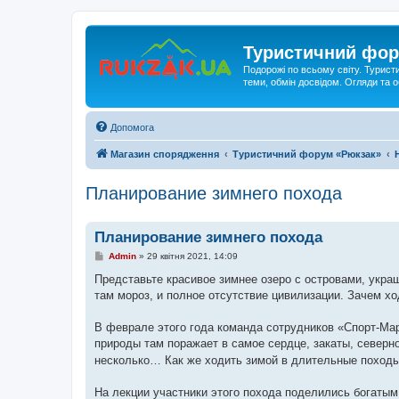
Туристичний фор
Подорожі по всьому світу. Турист
теми, обмін досвідом. Огляди та
Допомога
Магазин спорядження
Туристичний форум «Рюкзак»
Планирование зимнего похода
Планирование зимнего похода
П
Admin
»
29 квітня 2021, 14:09
о
в
Представьте красивое зимнее озеро с островами, укр
і
там мороз, и полное отсутствие цивилизации. Зачем хо
д
о
м
В феврале этого года команда сотрудников «Спорт-Мар
л
е
природы там поражает в самое сердце, закаты, северно
н
несколько… Как же ходить зимой в длительные походы
н
я
На лекции участники этого похода поделились богаты