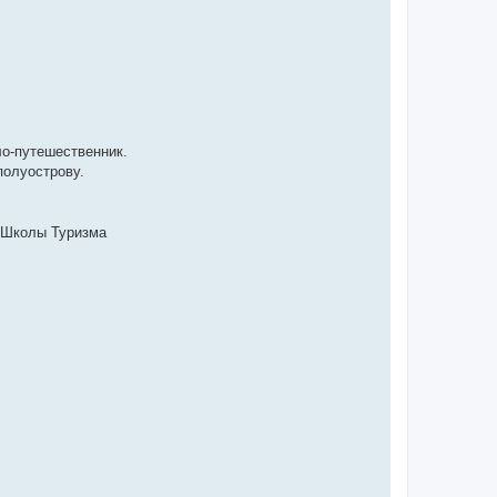
ло-путешественник.
полуострову.
 Школы Туризма