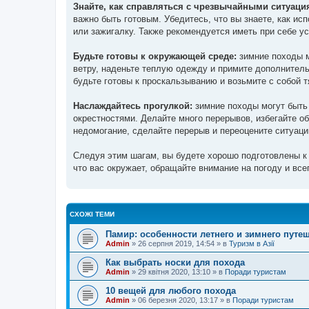
Знайте, как справляться с чрезвычайными ситуаци
важно быть готовым. Убедитесь, что вы знаете, как ис
или зажигалку. Также рекомендуется иметь при себе 
Будьте готовы к окружающей среде:
зимние походы м
ветру, наденьте теплую одежду и примите дополнител
будьте готовы к проскальзыванию и возьмите с собой 
Наслаждайтесь прогулкой:
зимние походы могут быть
окрестностями. Делайте много перерывов, избегайте о
недомогание, сделайте перерыв и переоцените ситуац
Следуя этим шагам, вы будете хорошо подготовлены к 
что вас окружает, обращайте внимание на погоду и все
СХОЖІ ТЕМИ
Памир: особенности летнего и зимнего путе
Admin
»
26 серпня 2019, 14:54
» в
Туризм в Азії
Как выбрать носки для похода
Admin
»
29 квітня 2020, 13:10
» в
Поради туристам
10 вещей для любого похода
Admin
»
06 березня 2020, 13:17
» в
Поради туристам