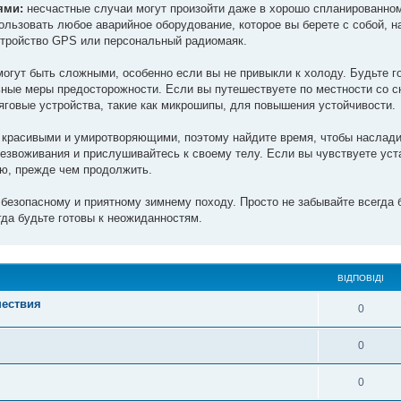
ями:
несчастные случаи могут произойти даже в хорошо спланированном
пользовать любое аварийное оборудование, которое вы берете с собой, н
устройство GPS или персональный радиомаяк.
огут быть сложными, особенно если вы не привыкли к холоду. Будьте г
ьные меры предосторожности. Если вы путешествуете по местности со с
тяговые устройства, такие как микрошипы, для повышения устойчивости.
 красивыми и умиротворяющими, поэтому найдите время, чтобы наслад
безвоживания и прислушивайтесь к своему телу. Если вы чувствуете уст
ию, прежде чем продолжить.
безопасному и приятному зимнему походу. Просто не забывайте всегда б
гда будьте готовы к неожиданностям.
ВІДПОВІДІ
шествия
0
0
0