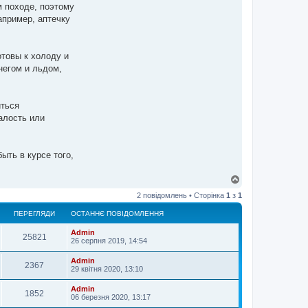
 походе, поэтому
апример, аптечку
отовы к холоду и
негом и льдом,
иться
алость или
ыть в курсе того,
Д
о
2 повідомлень • Сторінка
1
з
1
г
о
ПЕРЕГЛЯДИ
ОСТАННЄ ПОВІДОМЛЕННЯ
р
и
Admin
25821
26 серпня 2019, 14:54
Admin
2367
29 квітня 2020, 13:10
Admin
1852
06 березня 2020, 13:17