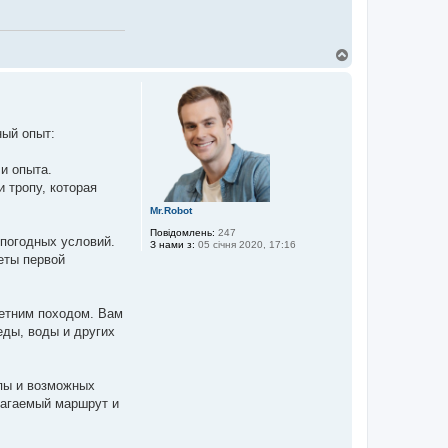
Д
о
г
о
р
и
ный опыт:
и опыта.
 тропу, которая
Mr.Robot
Повідомлень:
247
 погодных условий.
З нами з:
05 січня 2020, 17:16
еты первой
етним походом. Вам
еды, воды и других
опы и возможных
лагаемый маршрут и