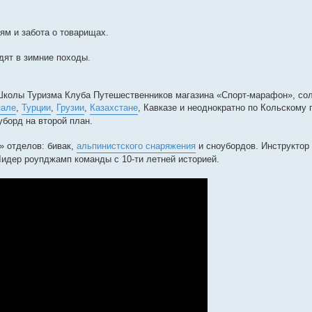
ям и забота о товарищах.
дят в зимние походы.
 Школы Туризма Клуба Путешественников магазина «Спорт-марафон», со
пале
,
Турции
,
Грузии
,
Казахстане
, Кавказе и неоднократно по Кольскому 
борд на второй план.
» отделов: бивак,
альпинистского снаряжения
и сноубордов. Инструктор
идер роупджамп команды с 10-ти летней историей.