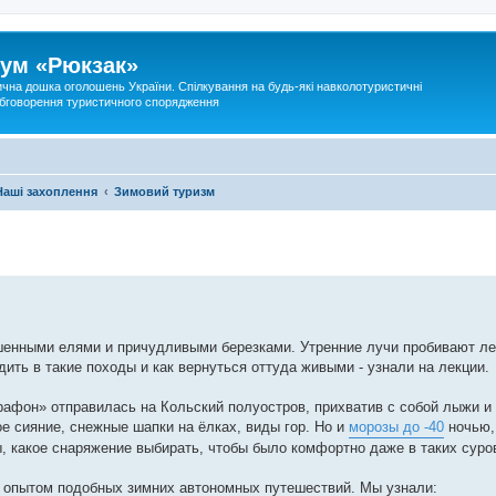
ум «Рюкзак»
ична дошка оголошень України. Спілкування на будь-які навколотуристичні
 обговорення туристичного спорядження
Наші захоплення
Зимовий туризм
ашенными елями и причудливыми березками. Утренние лучи пробивают л
дить в такие походы и как вернуться оттуда живыми - узнали на лекции.
афон» отправилась на Кольский полуостров, прихватив с собой лыжи и 
е сияние, снежные шапки на ёлках, виды гор. Но и
морозы до -40
ночью, 
, какое снаряжение выбирать, чтобы было комфортно даже в таких сур
м опытом подобных зимних автономных путешествий. Мы узнали: