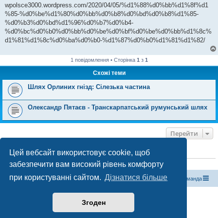
wpolsce3000.wordpress.com/2020/04/05/%d1%88%d0%bb%d1%8f%d1
%85-%d0%be%d1%80%d0%bb%d0%b8%d0%bd%d0%b8%d1%85-
%d0%b3%d0%bd%d1%96%d0%b7%d0%b4-
%d0%bc%d0%b0%d0%bb%d0%be%d0%bf%d0%be%d0%bb%d1%8c%
d1%81%d1%8c%d0%ba%d0%b0-%d1%87%d0%b0%d1%81%d1%82/
1 повідомлення • Сторінка
1
з
1
Схожі теми
Шлях Орлиних гнізд: Сілезька частина
Олександр Пятаєв - Транскарпатський румунський шлях
Перейти
Цей вебсайт використовує cookie, щоб
ХТО ЗАРАЗ ОНЛАЙН
забезпечити вам високий рівень комфорту
Зараз переглядають цей форум:
ClaudeBot [бот ШІ]
і 0 гостей
при користуванні сайтом.
Дізнатися більше
Магазин спорядження
Туристичний форум «Рюкзак»
Команда
Працює на phpBB® Forum Software © phpBB Limited
Згоден
Конфіденційність
|
Умови