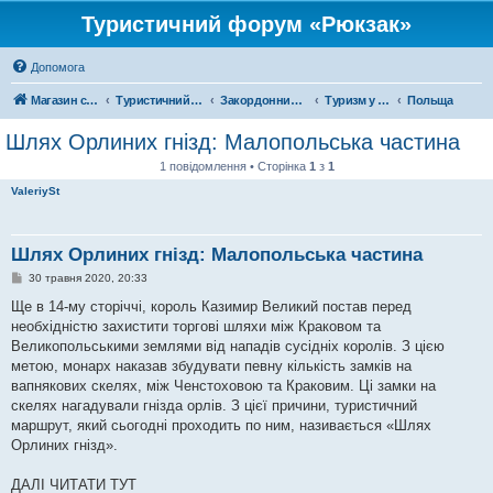
Туристичний форум «Рюкзак»
Допомога
Магазин спорядження
Туристичний форум «Рюкзак»
Закордонний туризм
Туризм у Європі
Польща
Шлях Орлиних гнізд: Малопольська частина
1 повідомлення • Сторінка
1
з
1
ValeriySt
Шлях Орлиних гнізд: Малопольська частина
П
30 травня 2020, 20:33
о
в
Ще в 14-му сторіччі, король Казимир Великий постав перед
і
необхідністю захистити торгові шляхи між Краковом та
д
о
Великопольськими землями від нападів сусідніх королів. З цією
м
метою, монарх наказав збудувати певну кількість замків на
л
е
вапнякових скелях, між Ченстоховою та Краковим. Ці замки на
н
скелях нагадували гнізда орлів. З цієї причини, туристичний
н
я
маршрут, який сьогодні проходить по ним, називається «Шлях
Орлиних гнізд».
ДАЛІ ЧИТАТИ ТУТ