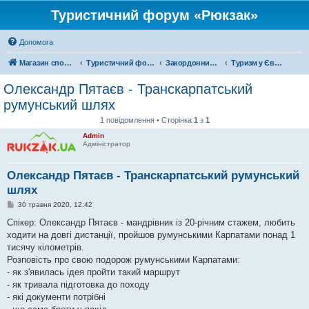
Туристичний форум «Рюкзак»
Допомога
Магазин спорядження
Туристичний форум «Рюкзак»
Закордонний туризм
Туризм у Європі
Олександр Пятаєв - Транскарпатський
румунський шлях
1 повідомлення • Сторінка
1
з
1
Admin
Адміністратор
Олександр Пятаєв - Транскарпатський румунський
шлях
П
30 травня 2020, 12:42
о
в
Спікер: Олександр Пятаєв - мандрівник із 20-річним стажем, любить
і
ходити на довгі дистанції, пройшов румунськими Карпатами понад 1
д
о
тисячу кілометрів.
м
Розповість про свою подорож румунськими Карпатами:
л
е
- як з'явилась ідея пройти такий маршрут
н
- як тривала підготовка до походу
н
я
- які документи потрібні