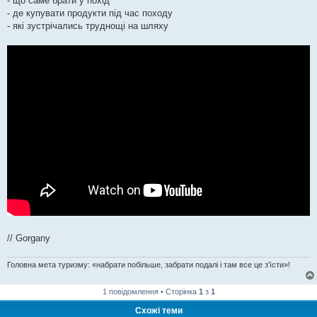
- що саме брати у похід
- де купувати продукти під час походу
- які зустрічались труднощі на шляху
// Gorgany
Головна мета туризму: «набрати побільше, забрати подалі і там все це з'їсти»!
1 повідомлення • Сторінка
1
з
1
Схожі теми