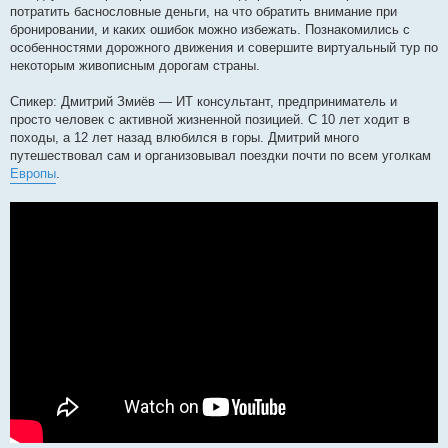
потратить баснословные деньги, на что обратить внимание при
бронировании, и каких ошибок можно избежать. Познакомились с
особенностями дорожного движения и совершите виртуальный тур по
некоторым живописным дорогам страны.
Спикер: Дмитрий Змиёв — ИТ консультант, предприниматель и
просто человек с активной жизненной позицией. С 10 лет ходит в
походы, а 12 лет назад влюбился в горы. Дмитрий много
путешествовал сам и организовывал поездки почти по всем уголкам
Европы
.