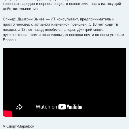
коренных народов и переселенцев, и познакомил нас с их текущей
действительностью.
Спикер: Дмитрий Змиёв — ИТ консультант, предприниматель и
просто человек с активной жизненной позицией. С 10 лет ходит в
походы, а 12 лет назад влюбился в горы. Дмитрий много
путешествовал сам и организовывал поездки почти по всем уголкам
Европы.
// Спорт-Марафон