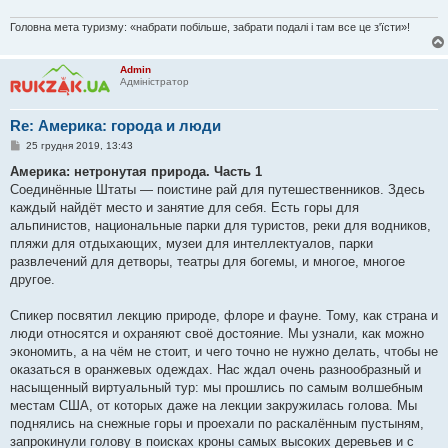
Головна мета туризму: «набрати побільше, забрати подалі і там все це з'їсти»!
Admin
Адміністратор
Re: Америка: города и люди
П
25 грудня 2019, 13:43
о
в
Америка: нетронутая природа. Часть 1
і
Соединённые Штаты — поистине рай для путешественников. Здесь
д
о
каждый найдёт место и занятие для себя. Есть горы для
м
альпинистов, национальные парки для туристов, реки для водников,
л
е
пляжи для отдыхающих, музеи для интеллектуалов, парки
н
развлечений для детворы, театры для богемы, и многое, многое
н
я
другое.
Спикер посвятил лекцию природе, флоре и фауне. Тому, как страна и
люди относятся и охраняют своё достояние. Мы узнали, как можно
экономить, а на чём не стоит, и чего точно не нужно делать, чтобы не
оказаться в оранжевых одеждах. Нас ждал очень разнообразный и
насыщенный виртуальный тур: мы прошлись по самым волшебным
местам США, от которых даже на лекции закружилась голова. Мы
поднялись на снежные горы и проехали по раскалённым пустыням,
запрокинули голову в поисках кроны самых высоких деревьев и с