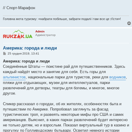
// Спорт-Марафон
Головна мета туризму: «набрати побільше, забрати подалі і там все це з'їсти»!
Admin
Адміністратор
Америка: города и люди
П
25 грудня 2019, 13:41
о
в
Америка: города и люди
і
Соединённые Штаты — поистине рай для путешественников. Здесь
д
о
каждый найдёт место и занятие для себя. Есть горы для
м
альпинистов
, национальные парки для туристов, реки для
водников
,
л
е
пляжи для отдыхающих, музеи для интеллектуалов, парки
н
развлечений для детворы, театры для богемы, и многое, многое
н
я
другое.
Спикер рассказал о городах, об их жителях, особенностях быта и
путешествии по Америке. Попробовал заглянуть за фасад
туристических троп, и развеять некоторые мифы про США и самих
американцев. Выяснил, в каких парках развлечений будет интересно
не только детям, но и взрослым. Показал виртуальный тур в казино и
прогулку по Голливудскому бульвару. Осветил немного истории