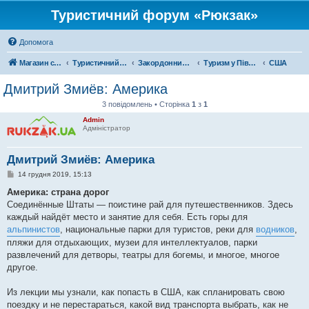
Туристичний форум «Рюкзак»
Допомога
Магазин спорядження
Туристичний форум «Рюкзак»
Закордонний туризм
Туризм у Північній Америці
США
Дмитрий Змиёв: Америка
3 повідомлень • Сторінка
1
з
1
Admin
Адміністратор
Дмитрий Змиёв: Америка
П
14 грудня 2019, 15:13
о
в
Америка: страна дорог
і
Соединённые Штаты — поистине рай для путешественников. Здесь
д
о
каждый найдёт место и занятие для себя. Есть горы для
м
альпинистов
, национальные парки для туристов, реки для
водников
,
л
е
пляжи для отдыхающих, музеи для интеллектуалов, парки
н
развлечений для детворы, театры для богемы, и многое, многое
н
я
другое.
Из лекции мы узнали, как попасть в США, как спланировать свою
поездку и не перестараться, какой вид транспорта выбрать, как не