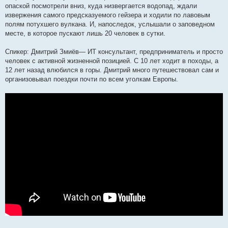
опаской посмотрели вниз, куда низвергается водопад, ждали
извержения самого предсказуемого гейзера и ходили по лавовым
полям потухшего вулкана. И, напоследок, услышали о заповедном
месте, в которое пускают лишь 20 человек в сутки.
Спикер: Дмитрий Змиёв— ИТ консультант, предприниматель и просто
человек с активной жизненной позицией. С 10 лет ходит в походы, а
12 лет назад влюбился в горы. Дмитрий много путешествовал сам и
организовывал поездки почти по всем уголкам Европы.