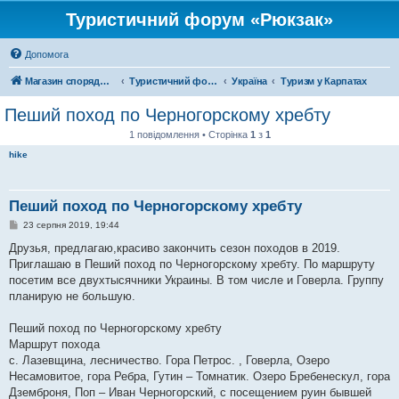
Туристичний форум «Рюкзак»
Допомога
Магазин спорядження
Туристичний форум «Рюкзак»
Україна
Туризм у Карпатах
Пеший поход по Черногорскому хребту
1 повідомлення • Сторінка
1
з
1
hike
Пеший поход по Черногорскому хребту
П
23 серпня 2019, 19:44
о
в
Друзья, предлагаю,красиво закончить сезон походов в 2019.
і
Приглашаю в Пеший поход по Черногорскому хребту. По маршруту
д
о
посетим все двухтысячники Украины. В том числе и Говерла. Группу
м
планирую не большую.
л
е
н
Пеший поход по Черногорскому хребту
н
я
Маршрут похода
с. Лазевщина, лесничество. Гора Петрос. , Говерла, Озеро
Несамовитое, гора Ребра, Гутин – Томнатик. Озеро Бребенескул, гора
Дземброня, Поп – Иван Черногорский, с посещением руин бывшей