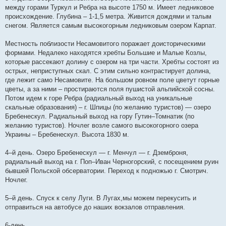
между горами Туркул и Ребра на высоте 1750 м. Имеет ледниковое
происхождение. Глубина – 1-1,5 метра. Живится дождями и талым
снегом. Является самым высокогорным ледниковым озером Карпат.
Местность поблизости Несамовитого поражает доисторическими
формами. Недалеко находятся хребты Большие и Малые Козлы,
которые рассекают долину с озером на три части. Хребты состоят из
острых, неприступных скал. С этим сильно контрастирует долина,
где лежит само Несамовите. На большом ровном поле цветут горные
цветы, а за ними – простираются поля пушистой альпийской сосны.
Потом идем к горе Ребра (радиальный выход на уникальные
скальные образования) – г. Шпицы (по желанию туристов) — озеро
Бребенескул. Радиальный выход на гору Гутин–Томнатик (по
желанию туристов). Ночлег возле самого высокогорного озера
Украины – Бребенескул. Высота 1830 м.
4–й день. Озеро Бребенескул — г. Менчул — г. Дземброня,
радиальный выход на г. Поп–Иван Черногорский, с посещением руин
бывшей Польской обсерватории. Переход к подножью г. Смотрич.
Ночлег.
5–й день. Спуск к селу Луги. В Лугах,мы можем перекусить и
отправиться на автобусе до наших вокзалов отправления.
6-день