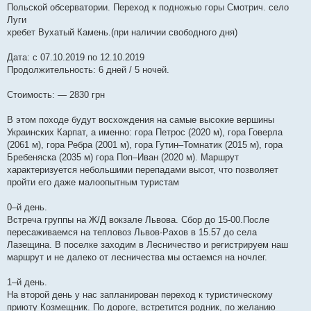
Польской обсерватории. Переход к подножью горы Смотрич. село
Луги
хребет Вухатый Камень.(при наличии свободного дня)
Дата: с 07.10.2019 по 12.10.2019
Продолжительность: 6 дней / 5 ночей.
Стоимость: — 2830 грн
В этом походе будут восхождения на самые высокие вершины
Украинских Карпат, а именно: гора Петрос (2020 м), гора Говерла
(2061 м), гора Ребра (2001 м), гора Гутин–Томнатик (2015 м), гора
Бребеняска (2035 м) гора Поп–Иван (2020 м). Маршрут
характеризуется небольшими перепадами высот, что позволяет
пройти его даже малоопытным туристам
0–й день.
Встреча группы на Ж/Д вокзале Львова. Сбор до 15-00.После
пересаживаемся на тепловоз Львов-Рахов в 15.57 до села
Лазещина. В поселке заходим в Лесничество и регистрируем наш
маршрут и не далеко от лесничества мы остаемся на ночлег.
1–й день.
На второй день у нас запланирован переход к туристическому
приюту Козмещник. По дороге, встретится родник, по желанию