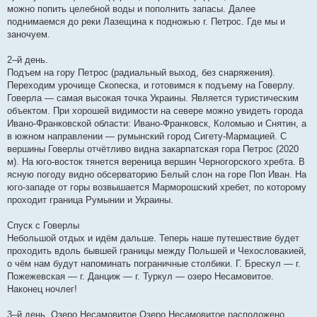
можно попить целебной воды и пополнить запасы. Далее
поднимаемся до реки Лазещина к подножью г. Петрос. Где мы и
заночуем.
2–й день.
Подъем на гору Петрос (радиальный выход, без снаряжения).
Переходим урочище Скопеска, и готовимся к подъему на Говерлу.
Говерла — самая высокая точка Украины. Является туристическим
объектом. При хорошей видимости на севере можно увидеть города
Ивано-Франковской области: Ивано-Франковск, Коломыю и Снятин, а
в южном направлении — румынский город Сигету-Мармацией. С
вершины Говерлы отчётливо видна закарпатская гора Петрос (2020
м). На юго-восток тянется вереница вершин Черногорского хребта. В
ясную погоду видно обсерваторию Белый слон на горе Поп Иван. На
юго-западе от горы возвышается Марморошский хребет, по которому
проходит граница Румынии и Украины.
Спуск с Говерлы
Небольшой отдых и идём дальше. Теперь наше путешествие будет
проходить вдоль бывшей границы между Польшей и Чехословакией,
о чём нам будут напоминать пограничные столбики. Г. Брескул — г.
Пожежевская — г. Данциж — г. Туркул — озеро Несамовитое.
Наконец ночлег!
3–й день. Озеро Несамовитое.Озеро Несамовитое расположено