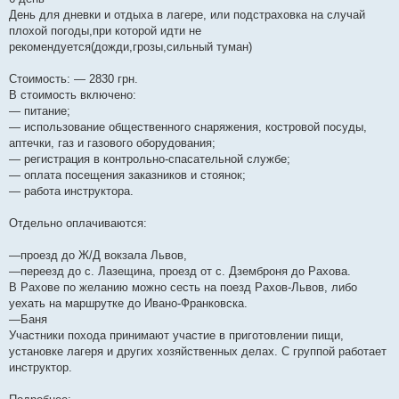
День для дневки и отдыха в лагере, или подстраховка на случай
плохой погоды,при которой идти не
рекомендуется(дожди,грозы,сильный туман)
Стоимость: — 2830 грн.
В стоимость включено:
— питание;
— использование общественного снаряжения, костровой посуды,
аптечки, газ и газового оборудования;
— регистрация в контрольно-спасательной службе;
— оплата посещения заказников и стоянок;
— работа инструктора.
Отдельно оплачиваются:
—проезд до Ж/Д вокзала Львов,
—переезд до с. Лазещина, проезд от с. Дземброня до Рахова.
В Рахове по желанию можно сесть на поезд Рахов-Львов, либо
уехать на маршрутке до Ивано-Франковска.
—Баня
Участники похода принимают участие в приготовлении пищи,
установке лагеря и других хозяйственных делах. С группой работает
инструктор.