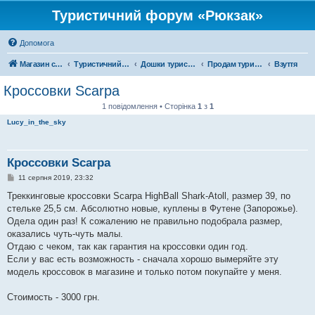
Туристичний форум «Рюкзак»
Допомога
Магазин спорядження
Туристичний форум «Рюкзак»
Дошки туристичних оголошень
Продам туристичне спорядження
Взуття
Кроссовки Scarpa
1 повідомлення • Сторінка
1
з
1
Lucy_in_the_sky
Кроссовки Scarpa
П
11 серпня 2019, 23:32
о
в
Треккинговые кроссовки Scarpa HighBall Shark-Atoll, размер 39, по
і
стельке 25,5 см. Абсолютно новые, куплены в Футене (Запорожье).
д
о
Одела один раз! К сожалению не правильно подобрала размер,
м
оказались чуть-чуть малы.
л
е
Отдаю с чеком, так как гарантия на кроссовки один год.
н
Если у вас есть возможность - сначала хорошо вымеряйте эту
н
я
модель кроссовок в магазине и только потом покупайте у меня.
Стоимость - 3000 грн.