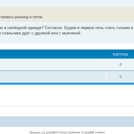
твовать разницу в тепле.
ую в свободной одежде? Согласен. Будем в первую ночь спать голыми и
м спальнике друг с дружкой или с мужчиной.
ВІДПОВІДІ
0
0
Працює на phpBB® Forum Software © phpBB Limited