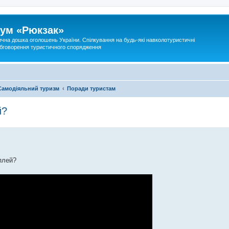
ум «Рюкзак»
ична дошка оголошень України. Спілкування на будь-які навколотуристичні
 обговорення туристичного спорядження
Самодіяльний туризм
Поради туристам
й?
плей?