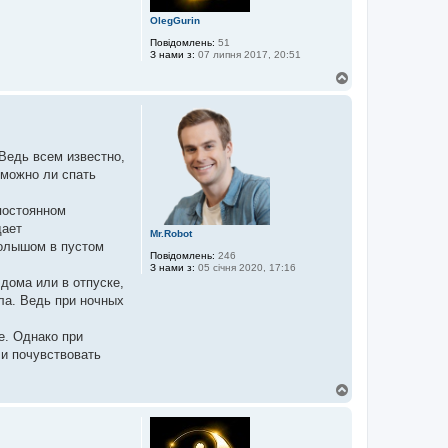
OlegGurin
Повідомлень:
51
З нами з:
07 липня 2017, 20:51
Д
о
г
о
р
и
Ведь всем известно,
 можно ли спать
 постоянном
дает
Mr.Robot
голышом в пустом
Повідомлень:
246
З нами з:
05 січня 2020, 17:16
дома или в отпуске,
ола. Ведь при ночных
е. Однако при
 и почувствовать
Д
о
г
о
р