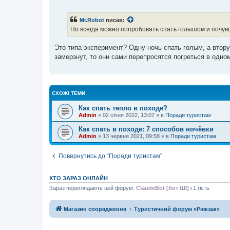
о
в
і
Mr.Robot
писав:
д
о
Но всегда можно попробовать спать голышом и почувс
м
л
е
Это типа эксперимент? Одну ночь спать голым, а втор
н
замерзнут, то они сами перепросятся погреться в одно
н
я
СХОЖІ ТЕМИ
Как спать тепло в походе?
Admin
»
02 січня 2022, 13:07
» в
Поради туристам
Как спать в походе: 7 способов ночёвки
Admin
»
13 червня 2021, 09:58
» в
Поради туристам
Повернутись до “Поради туристам”
ХТО ЗАРАЗ ОНЛАЙН
Зараз переглядають цей форум:
ClaudeBot [бот ШІ]
і 1 гість
Магазин спорядження
Туристичний форум «Рюкзак»