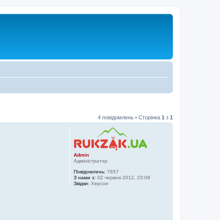
4 повідомлень • Сторінка
1
з
1
Admin
Адміністратор
Повідомлень:
7657
З нами з:
02 червня 2012, 23:08
Звідки:
Херсон