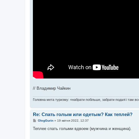
// Владимир Чайкин
Головна мета туризму: «набрати побільше, забрати подалі і там все
Re: Спать голым или одетым? Как теплей?
П
OlegGurin
»
19 квітня 2022, 12:37
о
в
Теплее спать голыми вдвоем (мужчина и женщина).
і
д
о