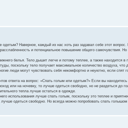
 одетым? Наверное, каждый из нас хоть раз задавал себе этот вопрос. 
 расслабленность и потенциальное повышение общего самочувствия. Но
нижнего белья. Тело дышит легче и потому теплее, а также находится в
туды, поскольку тело получает максимальное количество воздуха, что 
гие люди могут чувствовать себя некомфортно и неуютно, если спят 
тов ответа на вопрос: «Спать голым или одетым?» Если вы находитесь 
поход или на ночевку, то лучше одеться свободно, но не раздеться до г
нительного тепла лучше остаться в одежде.
его использования лучше спать голым, поскольку это теплее и приятне
а лучше одеться свободно. Но всегда можно попробовать спать голышом