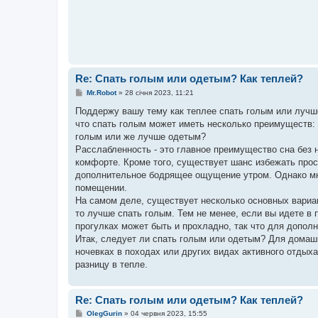
м
л
е
н
н
я
Re: Спать голым или одетым? Как теплей?
П
Mr.Robot
»
28 січня 2023, 11:21
о
в
Поддержу вашу тему как теплее спать голым или лучше
і
что спать голым может иметь несколько преимуществ:
д
о
голым или же лучше одетым?
м
Расслабленность - это главное преимущество сна без 
л
е
комфорте. Кроме того, существует шанс избежать прос
н
дополнительное бодрящее ощущение утром. Однако мно
н
я
помещении.
На самом деле, существует несколько основных вариан
то лучше спать голым. Тем не менее, если вы идете в 
прогулках может быть и прохладно, так что для допол
Итак, следует ли спать голым или одетым? Для домашн
ночевках в походах или других видах активного отдых
разницу в тепле.
Re: Спать голым или одетым? Как теплей?
П
OlegGurin
»
04 червня 2023, 15:55