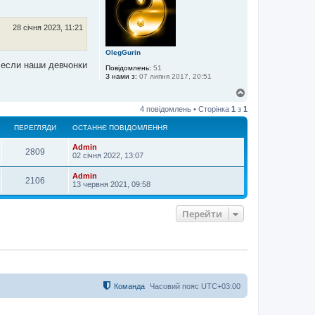
и
28 січня 2023, 11:21
OlegGurin
 если наши девчонки
Повідомлень:
51
З нами з:
07 липня 2017, 20:51
Д
о
4 повідомлень • Сторінка
1
з
1
г
о
ПЕРЕГЛЯДИ
ОСТАННЄ ПОВІДОМЛЕННЯ
р
и
Admin
2809
02 січня 2022, 13:07
Admin
2106
13 червня 2021, 09:58
Перейти
Команда
Часовий пояс
UTC+03:00