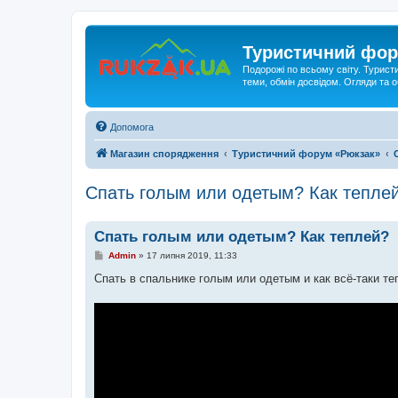
Туристичний фор
Подорожі по всьому світу. Турист
теми, обмін досвідом. Огляди та
Допомога
Магазин спорядження
Туристичний форум «Рюкзак»
Спать голым или одетым? Как тепле
Спать голым или одетым? Как теплей?
П
Admin
»
17 липня 2019, 11:33
о
в
Спать в спальнике голым или одетым и как всё-таки те
і
д
о
м
л
е
н
н
я