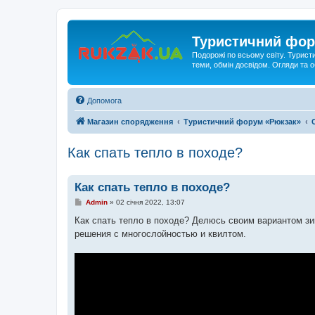
Туристичний фор
Подорожі по всьому світу. Турист
теми, обмін досвідом. Огляди та
Допомога
Магазин спорядження
Туристичний форум «Рюкзак»
Как спать тепло в походе?
Как спать тепло в походе?
П
Admin
»
02 січня 2022, 13:07
о
в
Как спать тепло в походе? Делюсь своим вариантом зи
і
решения с многослойностью и квилтом.
д
о
м
л
е
н
н
я