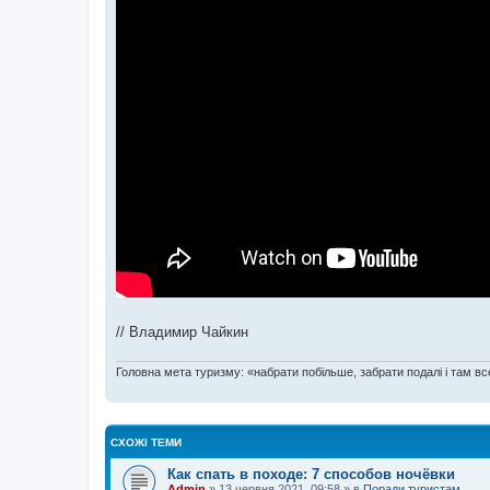
// Владимир Чайкин
Головна мета туризму: «набрати побільше, забрати подалі і там все
СХОЖІ ТЕМИ
Как спать в походе: 7 способов ночёвки
Admin
»
13 червня 2021, 09:58
» в
Поради туристам