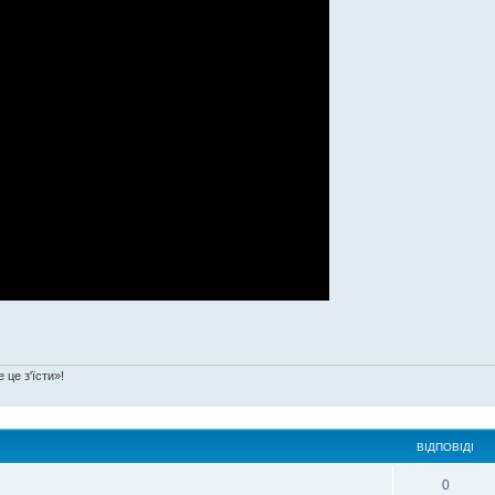
 це з'їсти»!
ВІДПОВІДІ
0