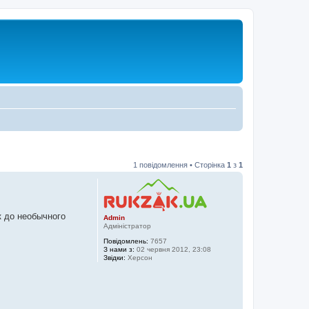
1 повідомлення • Сторінка
1
з
1
 до необычного
Admin
Адміністратор
Повідомлень:
7657
З нами з:
02 червня 2012, 23:08
Звідки:
Херсон