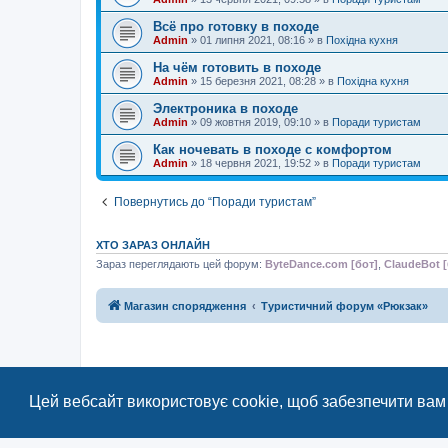
Всё про готовку в походе
Admin
»
01 липня 2021, 08:16
» в
Похідна кухня
На чём готовить в походе
Admin
»
15 березня 2021, 08:28
» в
Похідна кухня
Электроника в походе
Admin
»
09 жовтня 2019, 09:10
» в
Поради туристам
Как ночевать в походе с комфортом
Admin
»
18 червня 2021, 19:52
» в
Поради туристам
Повернутись до “Поради туристам”
ХТО ЗАРАЗ ОНЛАЙН
Зараз переглядають цей форум:
ByteDance.com [бот]
,
ClaudeBot [
Магазин спорядження
Туристичний форум «Рюкзак»
Цей вебсайт використовує cookie, щоб забезпечити вам