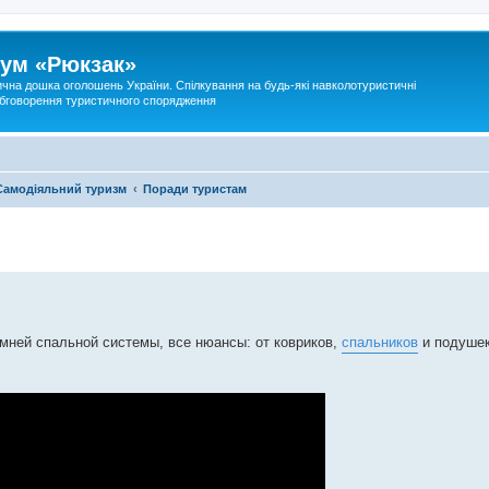
ум «Рюкзак»
ична дошка оголошень України. Спілкування на будь-які навколотуристичні
 обговорення туристичного спорядження
Самодіяльний туризм
Поради туристам
мней спальной системы, все нюансы: от ковриков,
спальников
и подушек