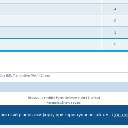
4
0
1
0
бот ШІ]
,
Trendiction [бот]
і 1 гість
Працює на phpBB® Forum Software © phpBB Limited
Конфіденційність
|
Умови
 високий рівень комфорту при користуванні сайтом.
Дізнати