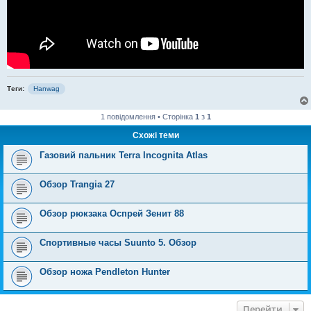
Теги:
Hanwag
1 повідомлення • Сторінка
1
з
1
Схожі теми
Газовий пальник Terra Incognita Atlas
Обзор Trangia 27
Обзор рюкзака Оспрей Зенит 88
Спортивные часы Suunto 5. Обзор
Обзор ножа Pendleton Hunter
Перейти